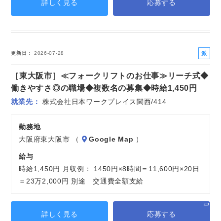
詳しく見る
応募する
派
更新日
2026-07-28
遣
［東大阪市］≪フォークリフトのお仕事≫リーチ式◆
社
員
働きやすさ◎の職場◆複数名の募集◆時給1,450円
就業先
株式会社日本ワークプレイス関西/414
勤務地
大阪府東大阪市 （
Google Map
）
給与
時給1,450円 月収例： 1450円×8時間＝11,600円×20日
＝23万2,000円 別途 交通費全額支給
詳しく見る
応募する