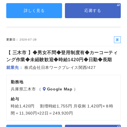
詳しく見る
応募する
派
更新日
2026-07-28
遣
【 三木市 】◆男女不問◆登用制度有◆カーコーティ
社
員
ング作業◆未経験歓迎◆時給1420円◆日勤◆長期
就業先
株式会社日本ワークプレイス関西/427
勤務地
兵庫県三木市 （
Google Map
）
給与
時給1,420円 割増時給1,755円 月収例 1,420円×８時
間＝11,360円×22日＝249,920円