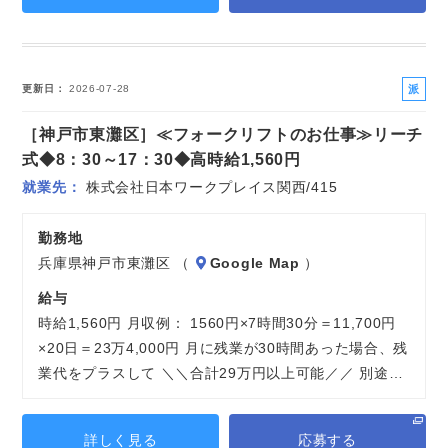
派
更新日
2026-07-28
遣
［神戸市東灘区］≪フォークリフトのお仕事≫リーチ
社
員
式◆8：30～17：30◆高時給1,560円
就業先
株式会社日本ワークプレイス関西/415
勤務地
兵庫県神戸市東灘区 （
Google Map
）
給与
時給1,560円 月収例： 1560円×7時間30分＝11,700円
×20日＝23万4,000円 月に残業が30時間あった場合、残
業代をプラスして ＼＼合計29万円以上可能／／ 別途…
詳しく見る
応募する