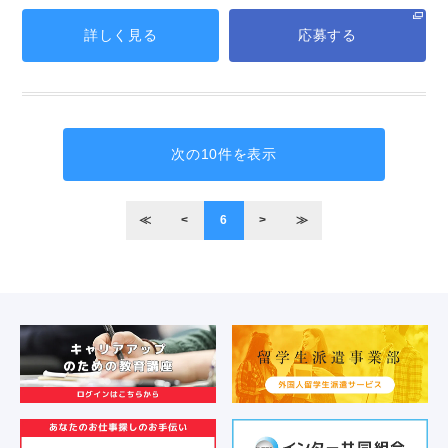
詳しく見る
応募する
次の10件を表示
≪
<
6
>
≫