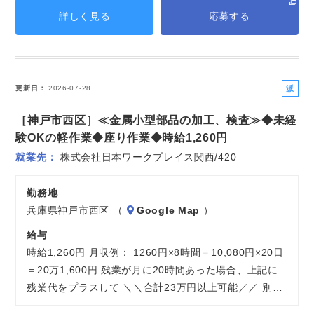
詳しく見る
応募する
派
更新日
2026-07-28
遣
［神戸市西区］≪金属小型部品の加工、検査≫◆未経
社
員
験OKの軽作業◆座り作業◆時給1,260円
就業先
株式会社日本ワークプレイス関西/420
勤務地
兵庫県神戸市西区 （
Google Map
）
給与
時給1,260円 月収例： 1260円×8時間＝10,080円×20日
＝20万1,600円 残業が月に20時間あった場合、上記に
残業代をプラスして ＼＼合計23万円以上可能／／ 別…