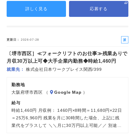
詳しく見る
応募する
派
更新日
2026-07-28
遣
〔堺市西区］≪フォークリフトのお仕事≫残業ありで
社
員
月収30万以上可◆大手企業内勤務◆時給1,460円
就業先
株式会社日本ワークプレイス関西/399
勤務地
大阪府堺市西区 （
Google Map
）
給与
時給1,460円 月収例： 1460円×8時間＝11,680円×22日
＝25万6,960円 残業を月に30時間した場合、上記に残
業代をプラスして ＼＼月に30万円以上可能／／ 別途…