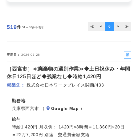
お気軽にご相談ください
519
≪
<
6
>
≫
件
51～60件を表示
派
更新日
2026-07-28
遣
［西宮市］≪廃棄物の選別作業≫◆土日祝休み・年間
社
員
休日125日ほど◆残業なし◆時給1,420円
就業先
株式会社日本ワークプレイス関西/433
勤務地
兵庫県西宮市 （
Google Map
）
給与
時給1,420円 月収例： 1420円×8時間＝11,360円×20日
＝22万7,200円 別途 交通費全額支給