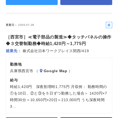
派
更新日
2026-07-28
遣
［西宮市］≪電子部品の製造≫◆タッチパネルの操作
社
員
◆３交替制勤務◆時給1,420円～1,775円
就業先
株式会社日本ワークプレイス関西/419
勤務地
兵庫県西宮市 （
Google Map
）
給与
時給1,420円 深夜割増時1,775円 月収例： 勤務時間の
①を10日、②と③を５日ずつ勤務した場合＞ 1420円×7
時間30分＝10,650円×20日＝213,000円 うち深夜時間
3…