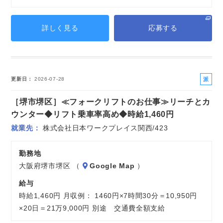
詳しく見る
応募する
派
更新日
2026-07-28
遣
［堺市堺区］≪フォークリフトのお仕事≫リーチとカ
社
員
ウンター◆リフト乗車率高め◆時給1,460円
就業先
株式会社日本ワークプレイス関西/423
勤務地
大阪府堺市堺区 （
Google Map
）
給与
時給1,460円 月収例： 1460円×7時間30分＝10,950円
×20日＝21万9,000円 別途 交通費全額支給