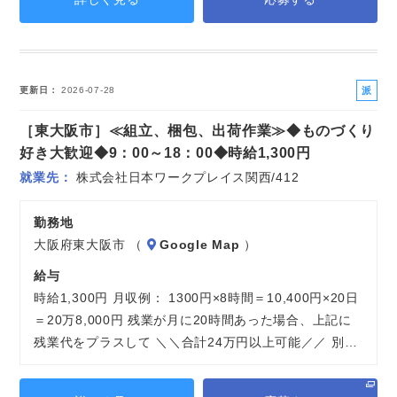
派
更新日
2026-07-28
遣
［東大阪市］≪組立、梱包、出荷作業≫◆ものづくり
社
員
好き大歓迎◆9：00～18：00◆時給1,300円
就業先
株式会社日本ワークプレイス関西/412
勤務地
大阪府東大阪市 （
Google Map
）
給与
時給1,300円 月収例： 1300円×8時間＝10,400円×20日
＝20万8,000円 残業が月に20時間あった場合、上記に
残業代をプラスして ＼＼合計24万円以上可能／／ 別…