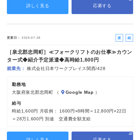
詳しく見る
応募する
派
紹
更新日
2026-07-28
遣
介
［泉北郡忠岡町］≪フォークリフトのお仕事≫カウン
社
予
員
定
ター式◆紹介予定派遣◆高時給1,600円
派
就業先
株式会社日本ワークプレイス関西/428
遣
勤務地
大阪府泉北郡忠岡町 （
Google Map
）
給与
時給1,600円 月収例： 1600円×8時間＝12,800円×22日
＝28万1,600円 別途 交通費全額支給
詳しく見る
応募する