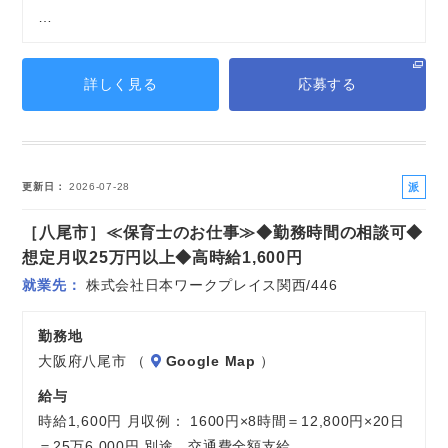
…
詳しく見る
応募する
派
更新日
2026-07-28
遣
［八尾市］≪保育士のお仕事≫◆勤務時間の相談可◆
社
員
想定月収25万円以上◆高時給1,600円
就業先
株式会社日本ワークプレイス関西/446
勤務地
大阪府八尾市 （
Google Map
）
給与
時給1,600円 月収例： 1600円×8時間＝12,800円×20日
＝25万6,000円 別途 交通費全額支給