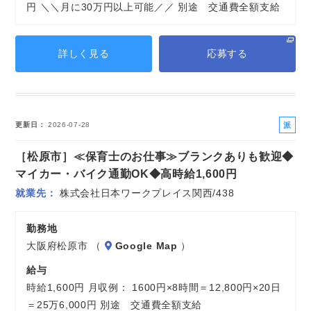
円 ＼＼月に30万円以上可能／／ 別途 交通費全額支給
詳しく見る
応募する
派
更新日
2026-07-28
遣
［松原市］≪保育士のお仕事≫ブランクありも歓迎◆
社
員
マイカー・バイク通勤OK◆高時給1,600円
就業先
株式会社日本ワークプレイス関西/438
勤務地
大阪府松原市 （
Google Map
）
給与
時給1,600円 月収例： 1600円×8時間＝12,800円×20日
＝25万6,000円 別途 交通費全額支給