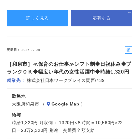
詳しく見る
応募する
派
更新日
2026-07-28
遣
［和泉市］≪保育のお仕事≫シフト制◆日祝休み◆ブ
社
員
ランクＯＫ◆幅広い年代の女性活躍中◆時給1,320円
就業先
株式会社日本ワークプレイス関西/439
勤務地
大阪府和泉市 （
Google Map
）
給与
時給1,320円 月収例： 1320円×８時間＝10,560円×22
日＝23万2,320円 別途 交通費全額支給