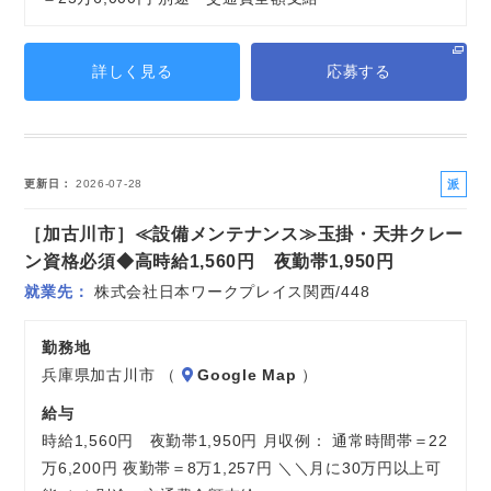
詳しく見る
応募する
派
更新日
2026-07-28
遣
［加古川市］≪設備メンテナンス≫玉掛・天井クレー
社
員
ン資格必須◆高時給1,560円 夜勤帯1,950円
就業先
株式会社日本ワークプレイス関西/448
勤務地
兵庫県加古川市 （
Google Map
）
給与
時給1,560円 夜勤帯1,950円 月収例： 通常時間帯＝22
万6,200円 夜勤帯＝8万1,257円 ＼＼月に30万円以上可