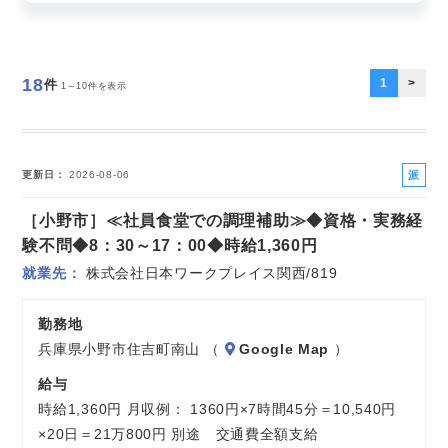
お気軽にご相談ください
18
1
>
件
1～10件を表示
派
更新日
2026-08-06
遣
［小野市］≪社員食堂での調理補助≫◆資格・実務経
社
員
験不問◆8：30～17：00◆時給1,360円
就業先
株式会社日本ワークプレイス関西/819
勤務地
兵庫県小野市住吉町南山 （
Google Map
）
給与
時給1,360円 月収例： 1360円×7時間45分＝10,540円
×20日＝21万800円 別途 交通費全額支給