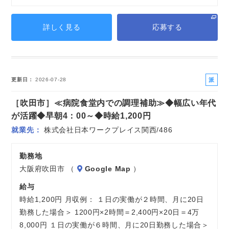
詳しく見る
応募する
派
更新日
2026-07-28
遣
［吹田市］≪病院食堂内での調理補助≫◆幅広い年代
社
員
が活躍◆早朝4：00～◆時給1,200円
就業先
株式会社日本ワークプレイス関西/486
勤務地
大阪府吹田市 （
Google Map
）
給与
時給1,200円 月収例： １日の実働が２時間、月に20日
勤務した場合＞ 1200円×2時間＝2,400円×20日＝4万
8,000円 １日の実働が６時間、月に20日勤務した場合＞