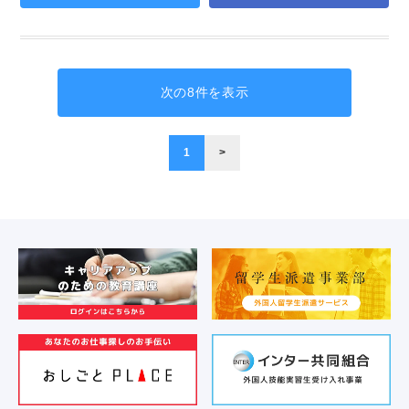
次の8件を表示
1
>