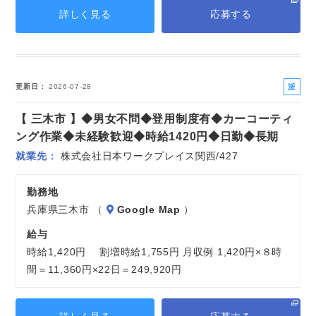
詳しく見る
応募する
派
更新日
2026-07-28
遣
【 三木市 】◆男女不問◆登用制度有◆カーコーティ
社
員
ング作業◆未経験歓迎◆時給1420円◆日勤◆長期
就業先
株式会社日本ワークプレイス関西/427
勤務地
兵庫県三木市 （
Google Map
）
給与
時給1,420円 割増時給1,755円 月収例 1,420円×８時
間＝11,360円×22日＝249,920円