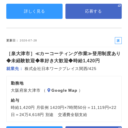
詳しく見る
応募する
派
更新日
2026-07-28
遣
［泉大津市］≪カーコーティング作業≫登用制度あり
社
員
◆未経験歓迎◆車好き大歓迎◆時給1,420円
就業先
株式会社日本ワークプレイス関西/425
勤務地
大阪府泉大津市 （
Google Map
）
給与
時給1,420円 月収例 1420円×7時間50分＝11,119円×22
日＝24万4,618円 別途 交通費全額支給