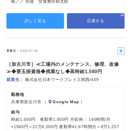
能／／ 別途 交通費全額支給
詳しく見る
応募する
派
更新日
2026-07-28
遣
［加古川市］≪工場内のメンテナンス、修理、改修
社
員
≫◆要玉掛資格◆残業なし◆高時給1,560円
就業先
株式会社日本ワークプレイス関西/449
勤務地
兵庫県加古川市 （
Google Map
）
給与
時給1,560円 夜勤帯1,950円 月収例： 145時間/月
×1560円＝22万6,200円 夜勤帯41.67時間分＝8万1,257