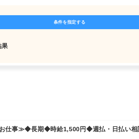
よくあるご質問
条件を指定する
結果
求人を探す
お問い合わせ
お気軽にご相談ください
仕事≫◆長期◆時給1,500円◆週払・日払い相