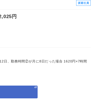
派遣社員
025円
に12日、勤務時間②が月に8日だった場合 1620円×7時間
る