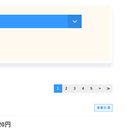
1
2
3
4
5
>
≫
派遣社員
0円