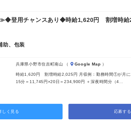
登用チャンスあり◆時給1,620円 割増時給2,
補助、包装
兵庫県小野市住吉町南山 （
Google Map
）
時給1,620円 割増時給2,025円 月収例：勤務時間①が月
15分＝11,745円×20日＝234,900円 ＋深夜時間分（4…
詳しく見る
応募す