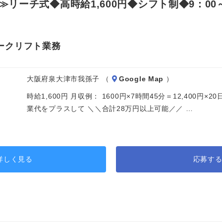
ーチ式◆高時給1,600円◆シフト制◆9：00～
ークリフト業務
大阪府泉大津市我孫子 （
Google Map
）
時給1,600円 月収例： 1600円×7時間45分＝12,400円
業代をプラスして ＼＼合計28万円以上可能／／ …
詳しく見る
応募す