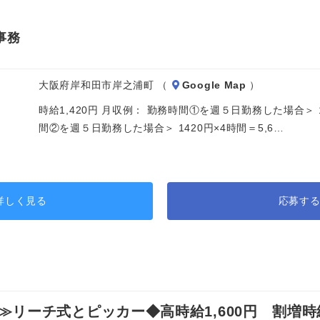
事務
大阪府岸和田市岸之浦町 （
Google Map
）
時給1,420円 月収例： 勤務時間①を週５日勤務した場合＞ 142
間②を週５日勤務した場合＞ 1420円×4時間＝5,6…
詳しく見る
応募す
ーチ式とピッカー◆高時給1,600円 割増時給2