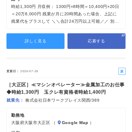
時給1,300円 月収例： 1300円×8時間＝10,400円×20日
＝20万8,000円 残業が月に20時間あった場合、上記に
残業代をプラスして ＼＼合計24万円以上可能／／ 別…
詳しく見る
応募する
派
更新日
2026-07-28
遣
［大正区］≪マシンオペレーター≫金属加工のお仕事
社
員
◆時給1,300円 玉クレ有資格者時給1,400円
就業先
株式会社日本ワークプレイス関西/389
勤務地
大阪府大阪市大正区 （
Google Map
）