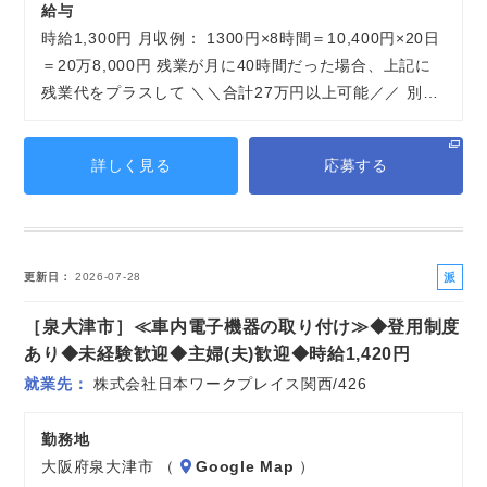
給与
時給1,300円 月収例： 1300円×8時間＝10,400円×20日
＝20万8,000円 残業が月に40時間だった場合、上記に
残業代をプラスして ＼＼合計27万円以上可能／／ 別…
詳しく見る
応募する
派
更新日
2026-07-28
遣
［泉大津市］≪車内電子機器の取り付け≫◆登用制度
社
員
あり◆未経験歓迎◆主婦(夫)歓迎◆時給1,420円
就業先
株式会社日本ワークプレイス関西/426
勤務地
大阪府泉大津市 （
Google Map
）