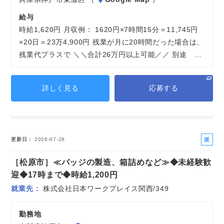
給与
時給1,620円 月収例： 1620円×7時間15分＝11,745円
×20日＝23万4,900円 残業が月に20時間だった場合は、
残業代プラスで ＼＼合計26万円以上可能／／ 別途 …
詳しく見る
応募する
派
更新日
2026-07-28
遣
［松原市］≪バッジの製造、箱詰めなど≫◆未経験歓
社
員
迎◆17時まで◆時給1,200円
就業先
株式会社日本ワークプレイス関西/349
勤務地