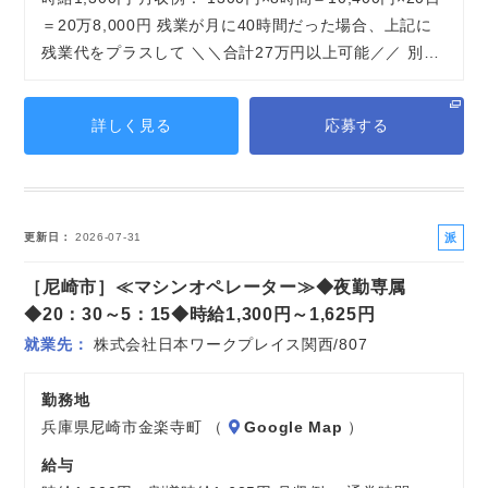
＝20万8,000円 残業が月に40時間だった場合、上記に
残業代をプラスして ＼＼合計27万円以上可能／／ 別…
詳しく見る
応募する
派
更新日
2026-07-31
遣
［尼崎市］≪マシンオペレーター≫◆夜勤専属
社
員
◆20：30～5：15◆時給1,300円～1,625円
就業先
株式会社日本ワークプレイス関西/807
勤務地
兵庫県尼崎市金楽寺町 （
Google Map
）
給与