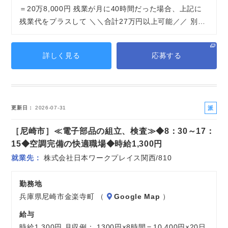
＝20万8,000円 残業が月に40時間だった場合、上記に
残業代をプラスして ＼＼合計27万円以上可能／／ 別…
詳しく見る
応募する
派
更新日
2026-07-31
遣
［尼崎市］≪電子部品の組立、検査≫◆8：30～17：
社
員
15◆空調完備の快適職場◆時給1,300円
就業先
株式会社日本ワークプレイス関西/810
勤務地
兵庫県尼崎市金楽寺町 （
Google Map
）
給与
時給1,300円 月収例： 1300円×8時間＝10,400円×20日