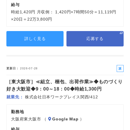
給与
時給1,420円 月収例： 1,420円×7時間50分＝11,119円
×20日＝22万3,800円
詳しく見る
応募する
派
更新日
2026-07-28
遣
［東大阪市］≪組立、梱包、出荷作業≫◆ものづくり
社
員
好き大歓迎◆9：00～18：00◆時給1,300円
就業先
株式会社日本ワークプレイス関西/412
勤務地
大阪府東大阪市 （
Google Map
）
給与