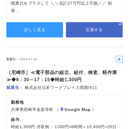
残業代をプラスして ＼＼合計27万円以上可能／／ 別
途…
詳しく見る
応募する
派
更新日
2026-07-31
遣
［尼崎市］≪電子部品の組立、組付、検査、軽作業
社
員
≫◆8：30～17：15◆時給1,300円
就業先
株式会社日本ワークプレイス関西/811
勤務地
兵庫県尼崎市金楽寺町 （
Google Map
）
給与
時給1,300円 月収例： 1300円×8時間＝10,400円×20日