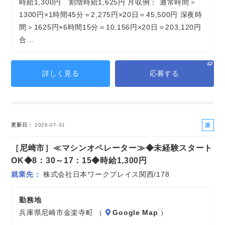
時給1,300円 割増時給1,625円 月収例： 通常時間＞
1300円×1時間45分＝2,275円×20日＝45,500円 深夜時
間＞1625円×6時間15分＝10,156円×20日＝203,120円
合…
詳しく見る
応募する
派
更新日
2026-07-31
遣
［尼崎市］≪マシンオペレーター≫◆未経験スタート
社
員
OK◆8：30～17：15◆時給1,300円
就業先
株式会社日本ワークプレイス関西/178
勤務地
兵庫県尼崎市金楽寺町 （
Google Map
）