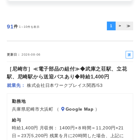
お気軽にご相談ください
91
1
>
≫
件
1～10件を表示
派
更新日
2026-08-06
遣
［尼崎市］≪電子部品の組付≫◆武庫之荘駅、立花
社
員
駅、尼崎駅から送迎バスあり◆時給1,400円
就業先
株式会社日本ワークプレイス関西/53
勤務地
兵庫県尼崎市大浜町 （
Google Map
）
給与
時給1,400円 月収例： 1400円×８時間＝11,200円×21
日＝23万5,200円 残業を月に20時間した場合、上記に