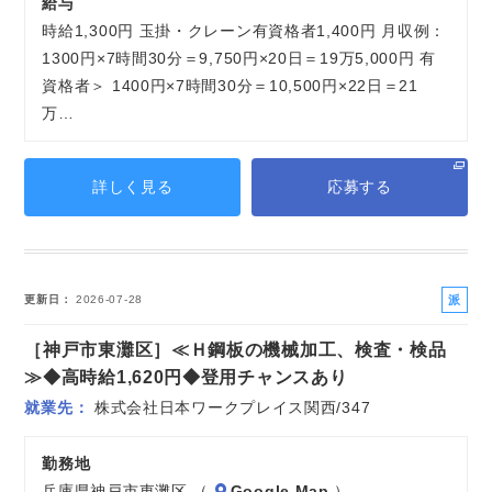
給与
時給1,300円 玉掛・クレーン有資格者1,400円 月収例：
1300円×7時間30分＝9,750円×20日＝19万5,000円 有
資格者＞ 1400円×7時間30分＝10,500円×22日＝21
万…
詳しく見る
応募する
派
更新日
2026-07-28
遣
［神戸市東灘区］≪Ｈ鋼板の機械加工、検査・検品
社
員
≫◆高時給1,620円◆登用チャンスあり
就業先
株式会社日本ワークプレイス関西/347
勤務地
兵庫県神戸市東灘区 （
Google Map
）