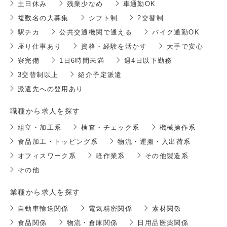
土日休み
残業少なめ
車通勤OK
複数名の大募集
シフト制
2交替制
駅チカ
公共交通機関で通える
バイク通勤OK
座り仕事あり
資格・経験を活かす
大手で安心
寮完備
1日6時間未満
週4日以下勤務
3交替制以上
紹介予定派遣
派遣先への登用あり
職種から求人を探す
組立・加工系
検査・チェック系
機械操作系
食品加工・トッピング系
物流・運搬・入出荷系
オフィスワーク系
軽作業系
その他製造系
その他
業種から求人を探す
自動車輸送関係
電気精密関係
素材関係
食品関係
物流・倉庫関係
日用品医薬関係