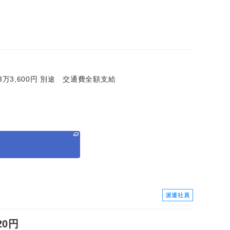
＝23万3,600円 別途 交通費全額支給
る
派遣社員
0円