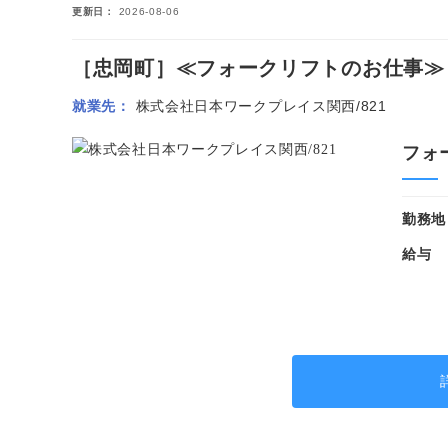
更新日
2026-08-06
［忠岡町］≪フォークリフトのお仕事≫リー
就業先
株式会社日本ワークプレイス関西/821
フォ
勤務地
給与