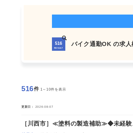
516
バイク通勤OK の求
RESULT
516
件
1～10件を表示
更新日
2026-08-07
［川西市］≪塗料の製造補助≫◆未経験スタ