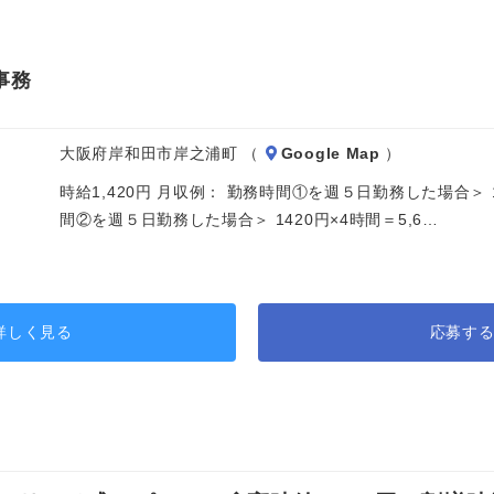
事務
大阪府岸和田市岸之浦町 （
Google Map
）
時給1,420円 月収例： 勤務時間①を週５日勤務した場合＞ 142
間②を週５日勤務した場合＞ 1420円×4時間＝5,6…
詳しく見る
応募す