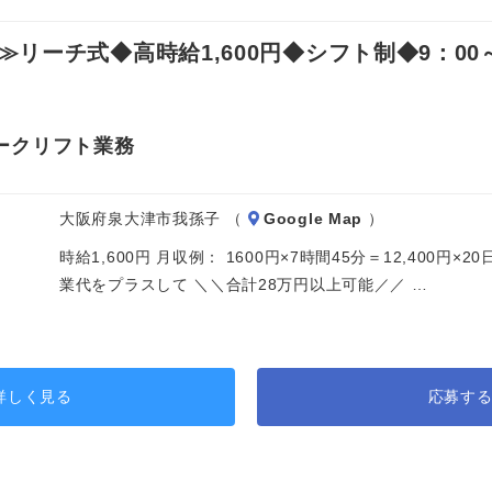
ーチ式◆高時給1,600円◆シフト制◆9：00～
ークリフト業務
大阪府泉大津市我孫子 （
Google Map
）
時給1,600円 月収例： 1600円×7時間45分＝12,400円
業代をプラスして ＼＼合計28万円以上可能／／ …
詳しく見る
応募す