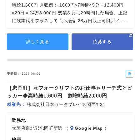
時給1,600円 月収例： 1600円×7時間45分＝12,400円
×20日＝24万8,000円 残業を月に20時間した場合、上記
に残業代をプラスして ＼＼合計28万円以上可能／／ …
詳しく見る
応募する
派
更新日
2026-08-06
遣
［忠岡町］≪フォークリフトのお仕事≫リーチ式とピ
社
員
ッカー◆高時給1,600円 割増時給2,000円
就業先
株式会社日本ワークプレイス関西/821
勤務地
大阪府泉北郡忠岡町新浜 （
Google Map
）
給与