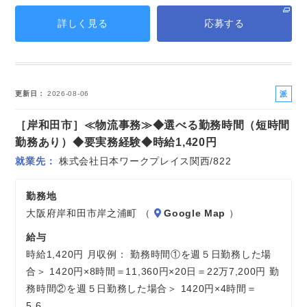
詳しく見る
応募する
派
更新日
2026-08-06
遣
［岸和田市］≪物流事務≫◆選べる勤務時間（短時間
社
員
勤務あり）◆要実務経験◆時給1,420円
就業先
株式会社日本ワークプレイス関西/822
勤務地
大阪府岸和田市岸之浦町 （
Google Map
）
給与
時給1,420円 月収例： 勤務時間①を週５日勤務した場
合＞ 1420円×8時間＝11,360円×20日＝22万7,200円 勤
務時間②を週５日勤務した場合＞ 1420円×4時間＝
5,6…