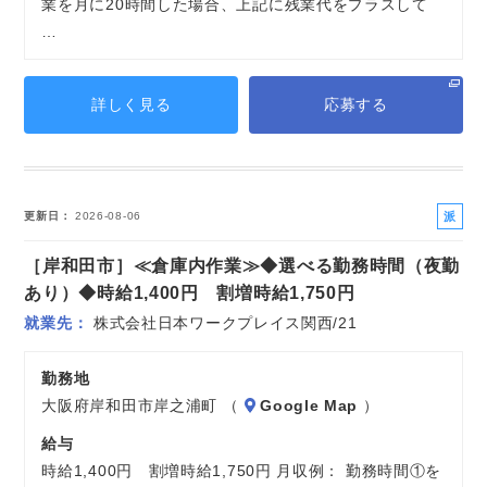
業を月に20時間した場合、上記に残業代をプラスして
…
詳しく見る
応募する
派
更新日
2026-08-06
遣
［岸和田市］≪倉庫内作業≫◆選べる勤務時間（夜勤
社
員
あり）◆時給1,400円 割増時給1,750円
就業先
株式会社日本ワークプレイス関西/21
勤務地
大阪府岸和田市岸之浦町 （
Google Map
）
給与
時給1,400円 割増時給1,750円 月収例： 勤務時間①を