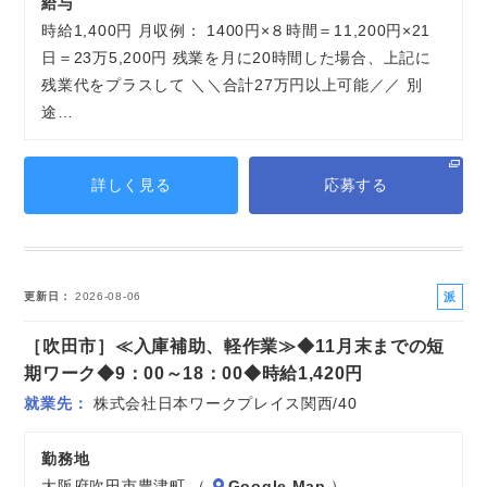
給与
時給1,400円 月収例： 1400円×８時間＝11,200円×21
日＝23万5,200円 残業を月に20時間した場合、上記に
残業代をプラスして ＼＼合計27万円以上可能／／ 別
途…
詳しく見る
応募する
派
更新日
2026-08-06
遣
［吹田市］≪入庫補助、軽作業≫◆11月末までの短
社
員
期ワーク◆9：00～18：00◆時給1,420円
就業先
株式会社日本ワークプレイス関西/40
勤務地
大阪府吹田市豊津町 （
Google Map
）