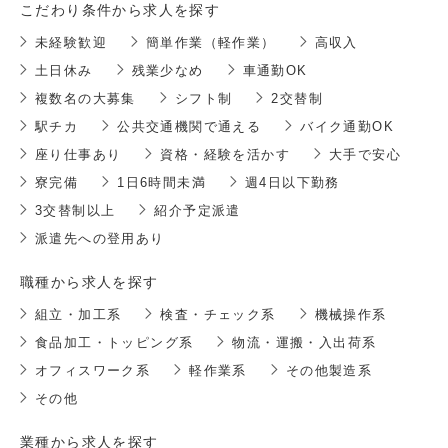
こだわり条件から求人を探す
未経験歓迎
簡単作業（軽作業）
高収入
土日休み
残業少なめ
車通勤OK
複数名の大募集
シフト制
2交替制
駅チカ
公共交通機関で通える
バイク通勤OK
座り仕事あり
資格・経験を活かす
大手で安心
寮完備
1日6時間未満
週4日以下勤務
3交替制以上
紹介予定派遣
派遣先への登用あり
職種から求人を探す
組立・加工系
検査・チェック系
機械操作系
食品加工・トッピング系
物流・運搬・入出荷系
オフィスワーク系
軽作業系
その他製造系
その他
業種から求人を探す