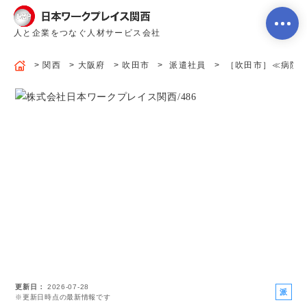
人と企業をつなぐ人材サービス会社
関西
大阪府
吹田市
派遣社員
［吹田市］≪病院食堂
ホーム
当社のサービス内容・特徴
会社案内
よくあるご質問
更新日
2026-07-28
求人を探す
お問い合わせ
派
※更新日時点の最新情報です
遣