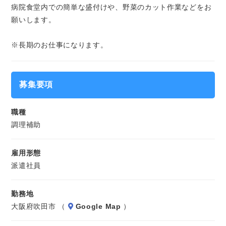
ご応募心よりお待ちしております（・ω・）ノ
病院食堂内での簡単な盛付けや、野菜のカット作業などをお
願いします。
※長期のお仕事になります。
募集要項
職種
調理補助
雇用形態
派遣社員
勤務地
大阪府吹田市 （
Google Map
）