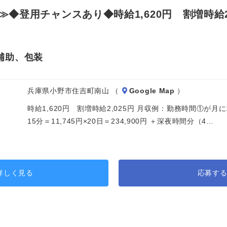
登用チャンスあり◆時給1,620円 割増時給2,
補助、包装
兵庫県小野市住吉町南山 （
Google Map
）
時給1,620円 割増時給2,025円 月収例：勤務時間①が月
15分＝11,745円×20日＝234,900円 ＋深夜時間分（4…
詳しく見る
応募す