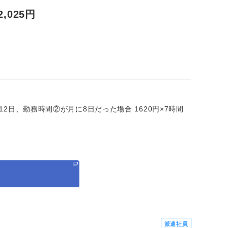
025円
に12日、勤務時間②が月に8日だった場合 1620円×7時間
る
派遣社員