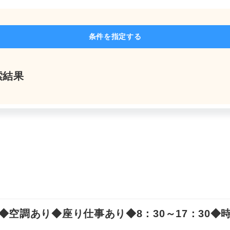
よくあるご質問
条件を指定する
索結果
求人を探す
お問い合わせ
お気軽にご相談ください
調あり◆座り仕事あり◆8：30～17：30◆時給