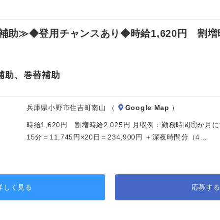
≫◆登用チャンスあり◆時給1,620円 割増時給
補助、巻替補助
兵庫県小野市住吉町南山 （
Google Map
）
時給1,620円 割増時給2,025円 月収例：勤務時間①が月
15分＝11,745円×20日＝234,900円 ＋深夜時間分（4…
詳しく見る
応募す