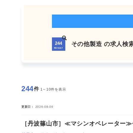
244
その他製造 の求人検
RESULT
244
件
1～10件を表示
更新日
2026-08-06
［丹波篠山市］≪マシンオペレーター≫◆空