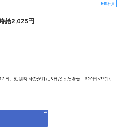
派遣社員
2,025円
に12日、勤務時間②が月に8日だった場合 1620円×7時間
る