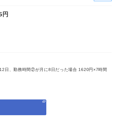
5円
に12日、勤務時間②が月に8日だった場合 1620円×7時間
る