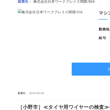
就業先
株式会社日本ワークプレイス関西/656
マシ
勤務地
給与
更新日
2026-08-06
［小野市］≪タイヤ用ワイヤーの検査≫◆