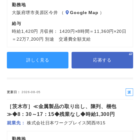
勤務地
大阪府堺市美原区今井 （
Google Map
）
給与
時給1,420円 月収例： 1420円×8時間＝11,360円×20日
＝22万7,200円 別途 交通費全額支給
詳しく見る
応募する
派
更新日
2026-08-05
遣
［茨木市］≪金属製品の取り出し、陳列、梱包
社
員
≫◆8：30～17：15◆残業なし◆時給1,300円
就業先
株式会社日本ワークプレイス関西/815
勤務地