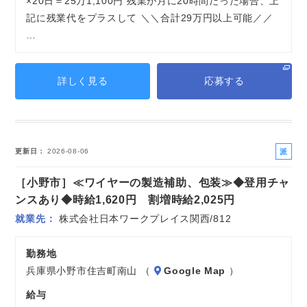
×20日＝25万1,100円 残業が月に20時間だった場合、上
記に残業代をプラスして ＼＼合計29万円以上可能／／
…
詳しく見る
応募する
派
更新日
2026-08-06
遣
［小野市］≪ワイヤーの製造補助、包装≫◆登用チャ
社
員
ンスあり◆時給1,620円 割増時給2,025円
就業先
株式会社日本ワークプレイス関西/812
勤務地
兵庫県小野市住吉町南山 （
Google Map
）
給与