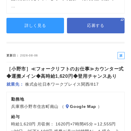
…
詳しく見る
応募する
派
更新日
2026-08-06
遣
［小野市］≪フォークリフトのお仕事≫カウンター式
社
員
◆運搬メイン◆高時給1,620円◆登用チャンスあり
就業先
株式会社日本ワークプレイス関西/817
勤務地
兵庫県小野市住吉町南山 （
Google Map
）
給与
時給1,620円 月収例： 1620円×7時間45分＝12,555円