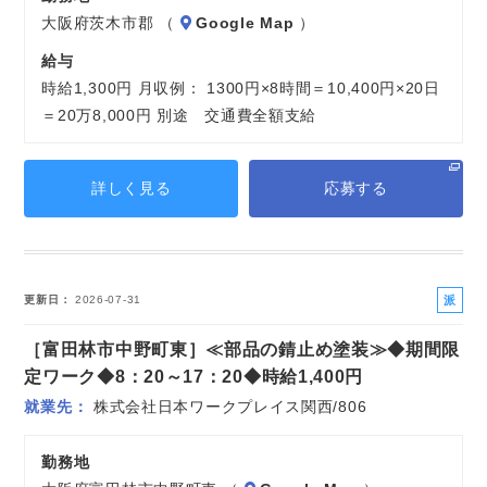
大阪府茨木市郡 （
Google Map
）
給与
時給1,300円 月収例： 1300円×8時間＝10,400円×20日
＝20万8,000円 別途 交通費全額支給
詳しく見る
応募する
派
更新日
2026-07-31
遣
［富田林市中野町東］≪部品の錆止め塗装≫◆期間限
社
員
定ワーク◆8：20～17：20◆時給1,400円
就業先
株式会社日本ワークプレイス関西/806
勤務地