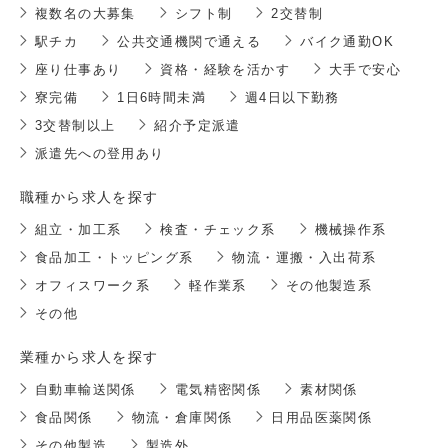
複数名の大募集
シフト制
2交替制
駅チカ
公共交通機関で通える
バイク通勤OK
座り仕事あり
資格・経験を活かす
大手で安心
寮完備
1日6時間未満
週4日以下勤務
3交替制以上
紹介予定派遣
派遣先への登用あり
職種から求人を探す
組立・加工系
検査・チェック系
機械操作系
食品加工・トッピング系
物流・運搬・入出荷系
オフィスワーク系
軽作業系
その他製造系
その他
業種から求人を探す
自動車輸送関係
電気精密関係
素材関係
食品関係
物流・倉庫関係
日用品医薬関係
その他製造
製造外