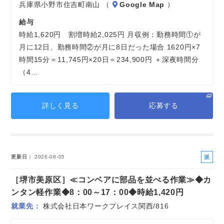
兵庫県小野市住吉町南山 （
Google Map
）
給与
時給1,620円 割増時給2,025円 月収例：勤務時間①が
月に12日、勤務時間②が月に8日だった場合 1620円×7
時間15分＝11,745円×20日＝234,900円 ＋深夜時間分
（4…
詳しく見る
応募する
派
更新日
2026-08-05
遣
［堺市美原区］≪コンベアに部品を並べる作業≫◆カ
社
員
ンタン軽作業◆8：00～17：00◆時給1,420円
就業先
株式会社日本ワークプレイス関西/816