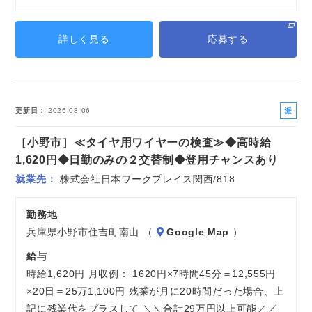
詳しく見る
応募する
派
更新日
2026-08-06
遣
［小野市］≪タイヤ用ワイヤーの検査≫◆高時給
社
員
1,620円◆日勤のみの２交替制◆登用チャンスあり
就業先
株式会社日本ワークプレイス関西/818
勤務地
兵庫県小野市住吉町南山 （
Google Map
）
給与
時給1,620円 月収例： 1620円×7時間45分＝12,555円
×20日＝25万1,100円 残業が月に20時間だった場合、上
記に残業代をプラスして ＼＼合計29万円以上可能／／