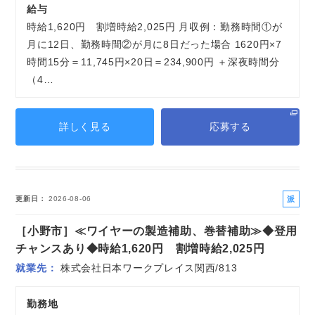
給与
時給1,620円 割増時給2,025円 月収例：勤務時間①が
月に12日、勤務時間②が月に8日だった場合 1620円×7
時間15分＝11,745円×20日＝234,900円 ＋深夜時間分
（4…
詳しく見る
応募する
派
更新日
2026-08-06
遣
［小野市］≪ワイヤーの製造補助、巻替補助≫◆登用
社
員
チャンスあり◆時給1,620円 割増時給2,025円
就業先
株式会社日本ワークプレイス関西/813
勤務地