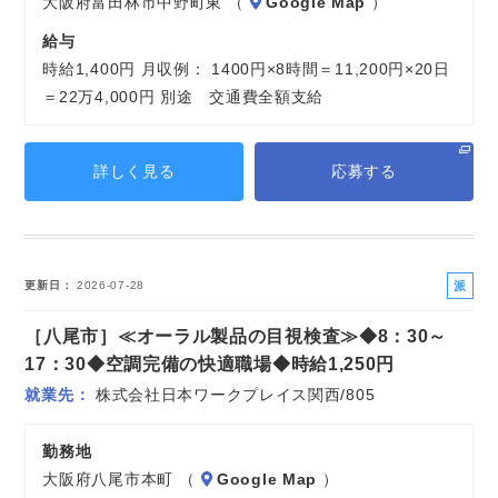
大阪府富田林市中野町東 （
Google Map
）
給与
時給1,400円 月収例： 1400円×8時間＝11,200円×20日
＝22万4,000円 別途 交通費全額支給
詳しく見る
応募する
派
更新日
2026-07-28
遣
［八尾市］≪オーラル製品の目視検査≫◆8：30～
社
員
17：30◆空調完備の快適職場◆時給1,250円
就業先
株式会社日本ワークプレイス関西/805
勤務地
大阪府八尾市本町 （
Google Map
）