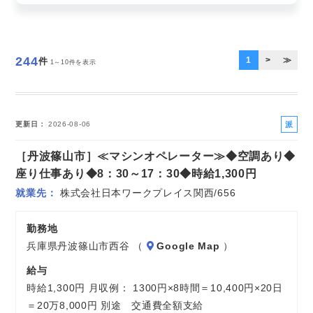
お気軽にご相談ください
244
1
>
≫
件
1～10件を表示
派
更新日
2026-08-06
遣
［丹波篠山市］≪マシンオペレーター≫◆空調あり◆
社
員
座り仕事あり◆8：30～17：30◆時給1,300円
就業先
株式会社日本ワークプレイス関西/656
勤務地
兵庫県丹波篠山市西谷 （
Google Map
）
給与
時給1,300円 月収例： 1300円×8時間＝10,400円×20日
＝20万8,000円 別途 交通費全額支給