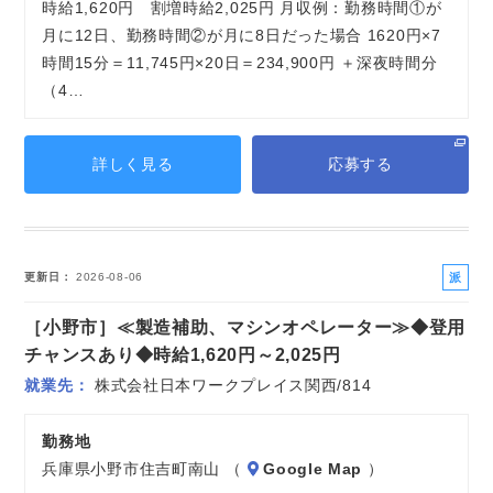
時給1,620円 割増時給2,025円 月収例：勤務時間①が
月に12日、勤務時間②が月に8日だった場合 1620円×7
時間15分＝11,745円×20日＝234,900円 ＋深夜時間分
（4…
詳しく見る
応募する
派
更新日
2026-08-06
遣
［小野市］≪製造補助、マシンオペレーター≫◆登用
社
員
チャンスあり◆時給1,620円～2,025円
就業先
株式会社日本ワークプレイス関西/814
勤務地
兵庫県小野市住吉町南山 （
Google Map
）