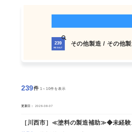
239
その他製造 / その他
RESULT
239
件
1～10件を表示
更新日
2026-08-07
［川西市］≪塗料の製造補助≫◆未経験スタ