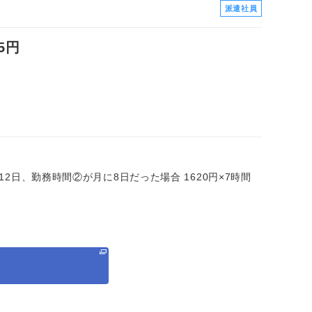
派遣社員
5円
に12日、勤務時間②が月に8日だった場合 1620円×7時間
る