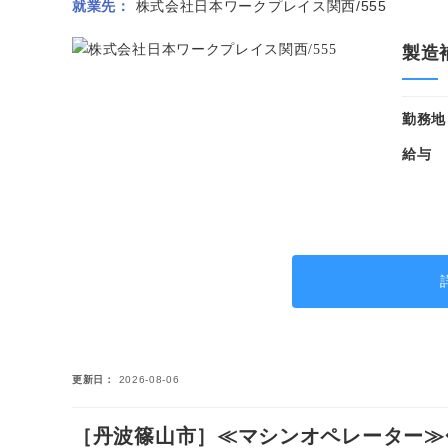
就業先
株式会社日本ワークプレイス関西/555
製造
勤務地
給与
更新日
2026-08-06
［丹波篠山市］≪マシンオペレーター≫◆空