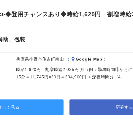
登用チャンスあり◆時給1,620円 割増時給2,
補助、包装
兵庫県小野市住吉町南山 （
Google Map
）
時給1,620円 割増時給2,025円 月収例：勤務時間①が月
15分＝11,745円×20日＝234,900円 ＋深夜時間分（4…
詳しく見る
応募す