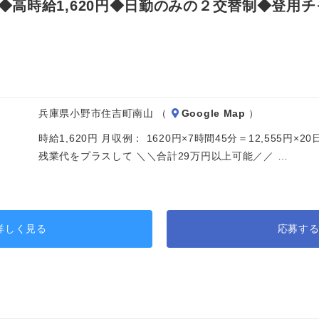
高時給1,620円◆日勤のみの２交替制◆登用
兵庫県小野市住吉町南山 （
Google Map
）
時給1,620円 月収例： 1620円×7時間45分＝12,555円
残業代をプラスして ＼＼合計29万円以上可能／／ …
詳しく見る
応募す