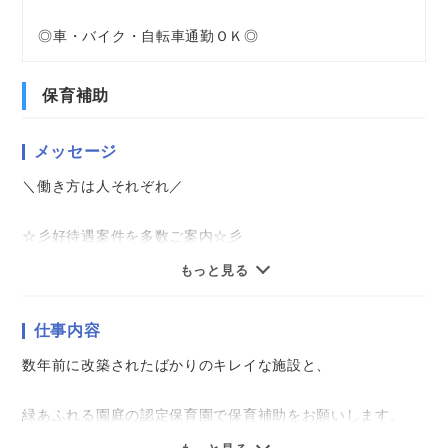
◎車・バイク・自転車通勤ＯＫ◎
保育補助
メッセージ
＼働き方は人それぞれ／
☆彡好待遇案件を多数ご案内☆彡
★即日勤務可能
もっと見る
★資格経験不問
★モクモク作業系
仕事内容
★軽作業
★アクティブワーク
数年前に改築されたばかりのキレイな施設と、
★かんたん事務作業
★ちょっと難しめの有資格業務
緑あふれる園庭の認定保育園で保育補助をお願いします。
★直接雇用前提の紹介派遣