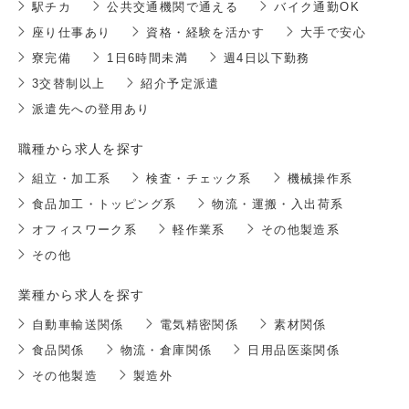
駅チカ
公共交通機関で通える
バイク通勤OK
座り仕事あり
資格・経験を活かす
大手で安心
寮完備
1日6時間未満
週4日以下勤務
3交替制以上
紹介予定派遣
派遣先への登用あり
職種から求人を探す
組立・加工系
検査・チェック系
機械操作系
食品加工・トッピング系
物流・運搬・入出荷系
オフィスワーク系
軽作業系
その他製造系
その他
業種から求人を探す
自動車輸送関係
電気精密関係
素材関係
食品関係
物流・倉庫関係
日用品医薬関係
その他製造
製造外