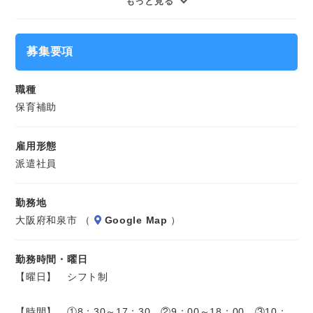
もっと見る
★交通費支給
こどもの身の回りお世話や、食事の準備・後片付け、
★週払い制度
★もちろん社会保険完備
清掃などがメインで、ピアノなし、残業少なめなので
募集要項
気になることやご質問はお問い合わせだけも大歓迎☆彡
業務負担が大きくなることはありません。
職種
ご応募心よりお待ちしております（・ω・）ノ
保育補助
※長期のお仕事になります
雇用形態
派遣社員
勤務地
大阪府和泉市 （
Google Map
）
勤務時間・曜日
【曜日】 シフト制
【時間】 ①8：30～17：30 ②9：00～18：00 ③10：