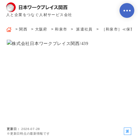
人と企業をつなぐ人材サービス会社
関西
大阪府
和泉市
派遣社員
［和泉市］≪保育の
ホーム
当社のサービス内容・特徴
会社案内
よくあるご質問
更新日
2026-07-28
求人を探す
お問い合わせ
派
※更新日時点の最新情報です
遣