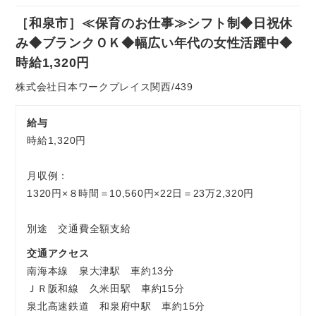
社
［和泉市］≪保育のお仕事≫シフト制◆日祝休
員
お気軽にご相談ください
み◆ブランクＯＫ◆幅広い年代の女性活躍中◆
時給1,320円
株式会社日本ワークプレイス関西/439
給与
時給1,320円
月収例：
1320円×８時間＝10,560円×22日＝23万2,320円
別途 交通費全額支給
交通アクセス
南海本線 泉大津駅 車約13分
ＪＲ阪和線 久米田駅 車約15分
泉北高速鉄道 和泉府中駅 車約15分