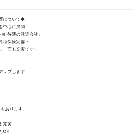
西について◆
を中心に展開
の好待遇の派遣会社』
各種保険完備・
ロー面も充実です！
アップします
件もあります。
も充実！
もOK