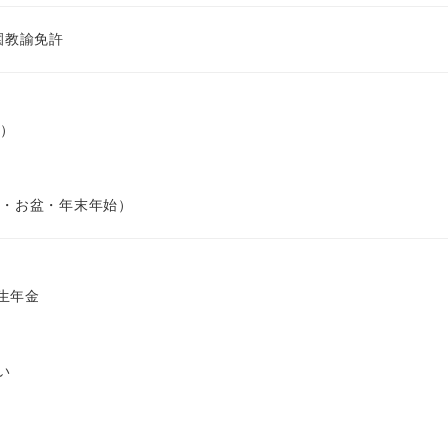
園教諭免許
）
・お盆・年末年始）
生年金
い