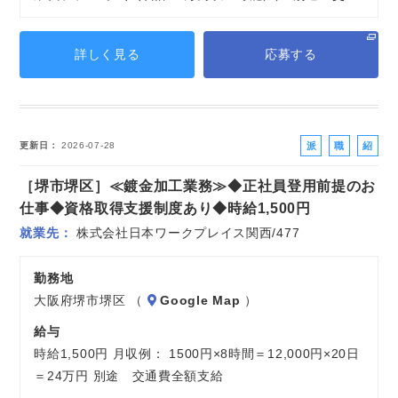
詳しく見る
応募する
派
職
紹
更新日
2026-07-28
遣
業
介
［堺市堺区］≪鍍金加工業務≫◆正社員登用前提のお
社
紹
予
員
介
定
仕事◆資格取得支援制度あり◆時給1,500円
派
就業先
株式会社日本ワークプレイス関西/477
遣
勤務地
大阪府堺市堺区 （
Google Map
）
給与
時給1,500円 月収例： 1500円×8時間＝12,000円×20日
＝24万円 別途 交通費全額支給