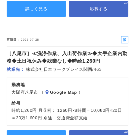
詳しく見る
応募する
派
更新日
2026-07-28
遣
［八尾市］≪洗浄作業、入出荷作業≫◆大手企業内勤
社
員
務◆土日祝休み◆残業なし◆時給1,260円
就業先
株式会社日本ワークプレイス関西/463
勤務地
大阪府八尾市 （
Google Map
）
給与
時給1,260円 月収例： 1260円×8時間＝10,080円×20日
＝20万1,600円 別途 交通費全額支給