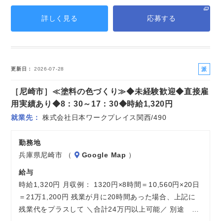
詳しく見る
応募する
派
更新日
2026-07-28
遣
［尼崎市］≪塗料の色づくり≫◆未経験歓迎◆直接雇
社
員
用実績あり◆8：30～17：30◆時給1,320円
就業先
株式会社日本ワークプレイス関西/490
勤務地
兵庫県尼崎市 （
Google Map
）
給与
時給1,320円 月収例： 1320円×8時間＝10,560円×20日
＝21万1,200円 残業が月に20時間あった場合、上記に
残業代をプラスして ＼合計24万円以上可能／ 別途 …