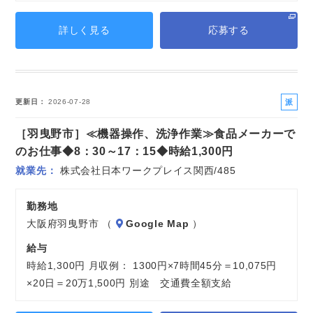
詳しく見る
応募する
派
更新日
2026-07-28
遣
［羽曳野市］≪機器操作、洗浄作業≫食品メーカーで
社
員
のお仕事◆8：30～17：15◆時給1,300円
就業先
株式会社日本ワークプレイス関西/485
勤務地
大阪府羽曳野市 （
Google Map
）
給与
時給1,300円 月収例： 1300円×7時間45分＝10,075円
×20日＝20万1,500円 別途 交通費全額支給