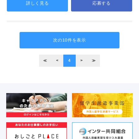
詳しく見る
応募する
次の10件を表示
≪
<
4
>
≫