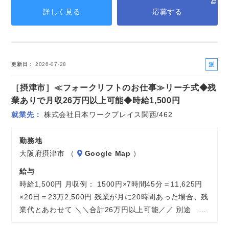
詳しく見る
応募する
派
更新日
2026-07-28
遣
［摂津市］≪フォークリフトのお仕事≫リーチ式◆残
社
員
業ありで月収26万円以上可能◆時給1,500円
就業先
株式会社日本ワークプレイス関西/462
勤務地
大阪府摂津市 （
Google Map
）
給与
時給1,500円 月収例： 1500円×7時間45分＝11,625円
×20日＝23万2,500円 残業が月に20時間あった場合、残
業代とあわせて ＼＼合計26万円以上可能／／ 別途 …