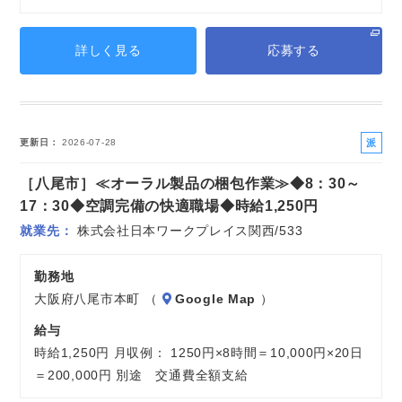
詳しく見る
応募する
派
更新日
2026-07-28
遣
［八尾市］≪オーラル製品の梱包作業≫◆8：30～
社
員
17：30◆空調完備の快適職場◆時給1,250円
就業先
株式会社日本ワークプレイス関西/533
勤務地
大阪府八尾市本町 （
Google Map
）
給与
時給1,250円 月収例： 1250円×8時間＝10,000円×20日
＝200,000円 別途 交通費全額支給