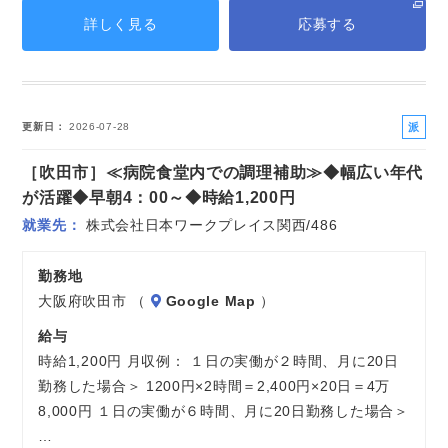
詳しく見る
応募する
派
更新日
2026-07-28
遣
［吹田市］≪病院食堂内での調理補助≫◆幅広い年代
社
員
が活躍◆早朝4：00～◆時給1,200円
就業先
株式会社日本ワークプレイス関西/486
勤務地
大阪府吹田市 （
Google Map
）
給与
時給1,200円 月収例： １日の実働が２時間、月に20日
勤務した場合＞ 1200円×2時間＝2,400円×20日＝4万
8,000円 １日の実働が６時間、月に20日勤務した場合＞
…