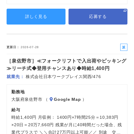
詳しく見る
応募する
派
更新日
2026-07-28
遣
［泉佐野市］≪フォークリフトで入出荷やピッキング
社
員
≫リーチ式◆登用チャンスあり◆時給1,400円
就業先
株式会社日本ワークプレイス関西/476
勤務地
大阪府泉佐野市 （
Google Map
）
給与
時給1,400円 月収例： 1400円×7時間25分＝10,383円
×20日＝20万7,660円 残業が月に40時間だった場合、残
業代プラスで ＼＼合計27万円以上可能／／ 別途 交…