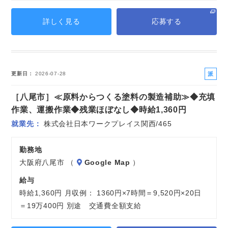
詳しく見る
応募する
派
更新日
2026-07-28
遣
［八尾市］≪原料からつくる塗料の製造補助≫◆充填
社
員
作業、運搬作業◆残業ほぼなし◆時給1,360円
就業先
株式会社日本ワークプレイス関西/465
勤務地
大阪府八尾市 （
Google Map
）
給与
時給1,360円 月収例： 1360円×7時間＝9,520円×20日
＝19万400円 別途 交通費全額支給