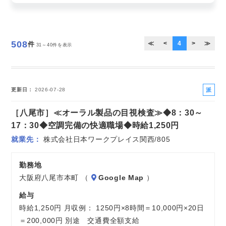
お気軽にご相談ください
508
≪
<
4
>
≫
件
31～40件を表示
派
更新日
2026-07-28
遣
［八尾市］≪オーラル製品の目視検査≫◆8：30～
社
員
17：30◆空調完備の快適職場◆時給1,250円
就業先
株式会社日本ワークプレイス関西/805
勤務地
大阪府八尾市本町 （
Google Map
）
給与
時給1,250円 月収例： 1250円×8時間＝10,000円×20日
＝200,000円 別途 交通費全額支給