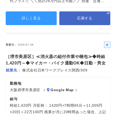
代プラスで ＼＼合計28万円以上可能／／ 別途 交通…
詳しく見る
応募する
派
更新日
2026-07-28
遣
［堺市美原区］≪消火器の組付作業や梱包≫◆時給
社
員
1,420円～◆マイカー・バイク通勤OK◆日勤・男女
就業先
株式会社日本ワークプレイス関西/309
勤務地
大阪府堺市美原区 （
Google Map
）
給与
時給1,420円 月収例： 1420円×7時間45分＝11,005円
×20日＝22万100円 残業が月に20時間あった場合、上記