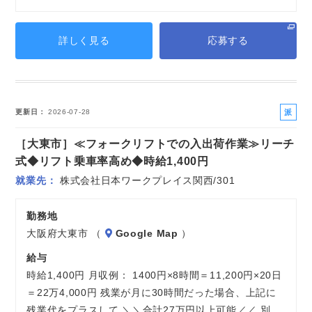
詳しく見る
応募する
派
更新日
2026-07-28
遣
［大東市］≪フォークリフトでの入出荷作業≫リーチ
社
員
式◆リフト乗車率高め◆時給1,400円
就業先
株式会社日本ワークプレイス関西/301
勤務地
大阪府大東市 （
Google Map
）
給与
時給1,400円 月収例： 1400円×8時間＝11,200円×20日
＝22万4,000円 残業が月に30時間だった場合、上記に
残業代をプラスして ＼＼合計27万円以上可能／／ 別…