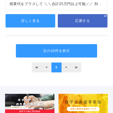
残業代をプラスして ＼＼合計25万円以上可能／／ 別…
詳しく見る
応募する
次の10件を表示
≪
<
5
>
≫