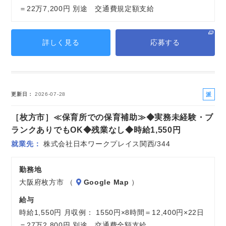
＝22万7,200円 別途 交通費規定額支給
詳しく見る
応募する
派
更新日
2026-07-28
遣
［枚方市］≪保育所での保育補助≫◆実務未経験・ブ
社
員
ランクありでもOK◆残業なし◆時給1,550円
就業先
株式会社日本ワークプレイス関西/344
勤務地
大阪府枚方市 （
Google Map
）
給与
時給1,550円 月収例： 1550円×8時間＝12,400円×22日
＝27万2,800円 別途 交通費全額支給