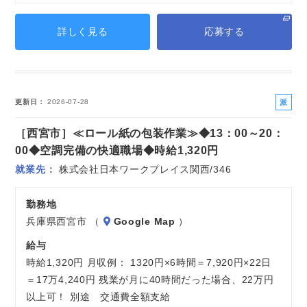
詳しく見る
応募する
派
更新日
2026-07-28
遣
［西宮市］≪ロール紙の包装作業≫◆13：00～20：
社
員
00◆空調完備の快適職場◆時給1,320円
就業先
株式会社日本ワークプレイス関西/346
勤務地
兵庫県西宮市 （
Google Map
）
給与
時給1,320円 月収例： 1320円×6時間＝7,920円×22日
＝17万4,240円 残業が月に40時間だった場合、22万円
以上可！ 別途 交通費全額支給