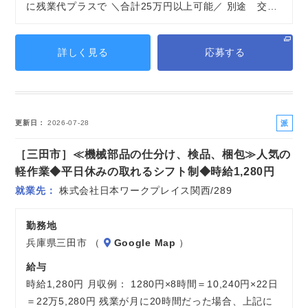
に残業代プラスで ＼合計25万円以上可能／ 別途 交…
詳しく見る
応募する
派
更新日
2026-07-28
遣
［三田市］≪機械部品の仕分け、検品、梱包≫人気の
社
員
軽作業◆平日休みの取れるシフト制◆時給1,280円
就業先
株式会社日本ワークプレイス関西/289
勤務地
兵庫県三田市 （
Google Map
）
給与
時給1,280円 月収例： 1280円×8時間＝10,240円×22日
＝22万5,280円 残業が月に20時間だった場合、上記に