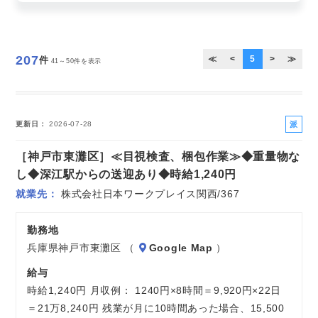
お気軽にご相談ください
207
≪
<
5
>
≫
件
41～50件を表示
派
更新日
2026-07-28
遣
［神戸市東灘区］≪目視検査、梱包作業≫◆重量物な
社
員
し◆深江駅からの送迎あり◆時給1,240円
就業先
株式会社日本ワークプレイス関西/367
勤務地
兵庫県神戸市東灘区 （
Google Map
）
給与
時給1,240円 月収例： 1240円×8時間＝9,920円×22日
＝21万8,240円 残業が月に10時間あった場合、15,500