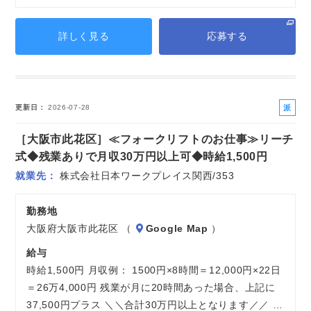
詳しく見る
応募する
派
更新日
2026-07-28
遣
［大阪市此花区］≪フォークリフトのお仕事≫リーチ
社
員
式◆残業ありで月収30万円以上可◆時給1,500円
就業先
株式会社日本ワークプレイス関西/353
勤務地
大阪府大阪市此花区 （
Google Map
）
給与
時給1,500円 月収例： 1500円×8時間＝12,000円×22日
＝26万4,000円 残業が月に20時間あった場合、上記に
37,500円プラス ＼＼合計30万円以上となります／／ …