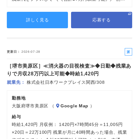
詳しく見る
応募する
派
更新日
2026-07-28
遣
［堺市美原区］≪消火器の目視検査≫◆日勤◆残業あ
社
員
りで月収28万円以上可能◆時給1,420円
就業先
株式会社日本ワークプレイス関西/308
勤務地
大阪府堺市美原区 （
Google Map
）
給与
時給1,420円 月収例： 1420円×7時間45分＝11,005円
×20日＝22万100円 残業が月に40時間あった場合、残業