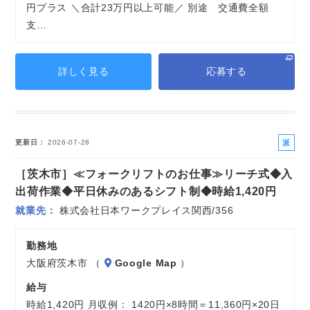
円プラス ＼合計23万円以上可能／ 別途 交通費全額
支…
詳しく見る
応募する
派
更新日
2026-07-28
遣
［茨木市］≪フォークリフトのお仕事≫リーチ式◆入
社
員
出荷作業◆平日休みのあるシフト制◆時給1,420円
就業先
株式会社日本ワークプレイス関西/356
勤務地
大阪府茨木市 （
Google Map
）
給与
時給1,420円 月収例： 1420円×8時間＝11,360円×20日