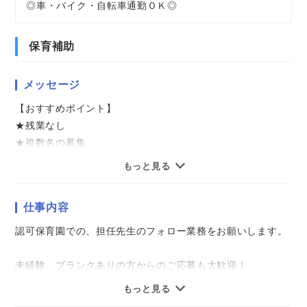
◎車・バイク・自転車通勤ＯＫ◎
保育補助
メッセージ
【おすすめポイント】
★残業なし
★複数名の募集
★未経験、ブランクありもOK
もっと見る
★想定月収25万円以上
仕事内容
気になることやご質問はお問い合わせだけも大歓迎☆彡
ご応募心よりお待ちしております（・ω・）ノ
認可保育園での、担任先生のフォロー業務をお願いします。
未経験、ブランクありの方からのご応募も大歓迎！
もっと見る
保育士さん専門の営業担当者が皆さまの就業をしっかりサポ