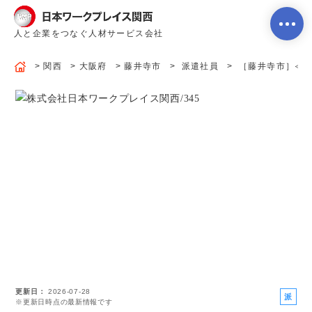
人と企業をつなぐ人材サービス会社
関西
大阪府
藤井寺市
派遣社員
［藤井寺市］≪保育
ホーム
当社のサービス内容・特徴
会社案内
よくあるご質問
更新日
2026-07-28
求人を探す
お問い合わせ
派
※更新日時点の最新情報です
遣