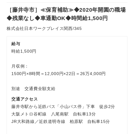
社
［藤井寺市］≪保育補助≫◆2020年開園の職場
員
お気軽にご相談ください
◆残業なし◆車通勤OK◆時間給1,500円
株式会社日本ワークプレイス関西/345
給与
時給1,500円
月収例：
1500円×8時間＝12,000円×22日＝26万4,000円
別途 交通費全額支給
交通アクセス
藤井寺駅から近鉄バス「小山バス停」下車 徒歩2分
大阪メトロ谷町線 八尾南駅 自転車13分
JR大和路線／近鉄道明寺線 柏原駅 自転車15分