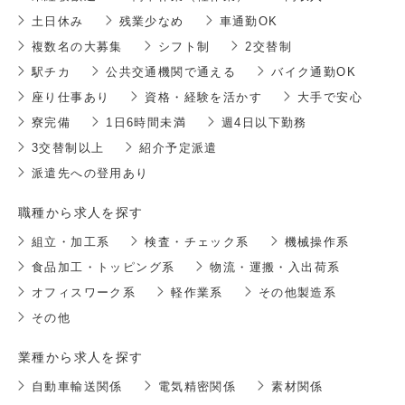
土日休み
残業少なめ
車通勤OK
複数名の大募集
シフト制
2交替制
駅チカ
公共交通機関で通える
バイク通勤OK
座り仕事あり
資格・経験を活かす
大手で安心
寮完備
1日6時間未満
週4日以下勤務
3交替制以上
紹介予定派遣
派遣先への登用あり
職種から求人を探す
組立・加工系
検査・チェック系
機械操作系
食品加工・トッピング系
物流・運搬・入出荷系
オフィスワーク系
軽作業系
その他製造系
その他
業種から求人を探す
自動車輸送関係
電気精密関係
素材関係