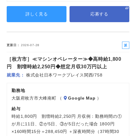
詳しく見る
応募する
派
更新日
2026-07-28
遣
［枚方市］≪マシンオペレーター≫◆高時給1,800
社
員
円 割増時給2,250円◆想定月収30万円以上
就業先
株式会社日本ワークプレイス関西/758
勤務地
大阪府枚方市大峰南町 （
Google Map
）
給与
時給1,800円 割増時給2,250円 月収例：勤務時間の①
が月に11日、②が5日、③が5日だった場合 1800円
×160時間15分＝288,450円 ＋深夜時間分（37時間30