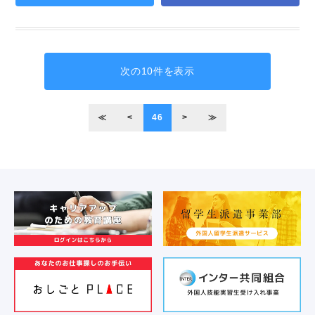
次の10件を表示
≪
<
46
>
≫