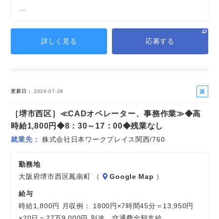
…
詳しく見る
応募する
派
更新日
2026-07-28
遣
［堺市西区］≪CADオペレーター、事務作業≫◆高
社
員
時給1,800円◆8：30～17：00◆残業なし
就業先
株式会社日本ワークプレイス関西/760
勤務地
大阪府堺市西区鳳南町 （
Google Map
）
給与
時給1,800円 月収例： 1800円×7時間45分＝13,950円
×20日＝27万9,000円 別途 交通費全額支給