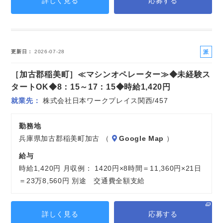
詳しく見る
応募する
派
更新日
2026-07-28
遣
［加古郡稲美町］≪マシンオペレーター≫◆未経験ス
社
員
タートOK◆8：15～17：15◆時給1,420円
就業先
株式会社日本ワークプレイス関西/457
勤務地
兵庫県加古郡稲美町加古 （
Google Map
）
給与
時給1,420円 月収例： 1420円×8時間＝11,360円×21日
＝23万8,560円 別途 交通費全額支給
詳しく見る
応募する