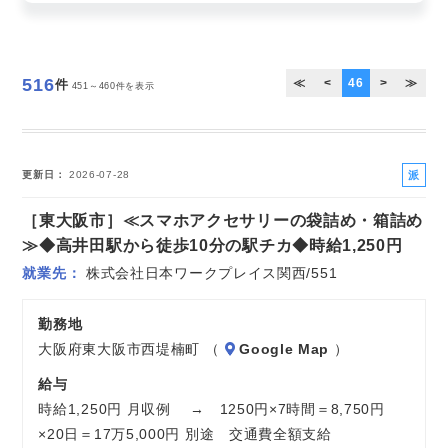
お気軽にご相談ください
516
≪
<
46
>
≫
件
451～460件を表示
派
更新日
2026-07-28
遣
［東大阪市］≪スマホアクセサリーの袋詰め・箱詰め
社
員
≫◆高井田駅から徒歩10分の駅チカ◆時給1,250円
就業先
株式会社日本ワークプレイス関西/551
勤務地
大阪府東大阪市西堤楠町 （
Google Map
）
給与
時給1,250円 月収例 → 1250円×7時間＝8,750円
×20日＝17万5,000円 別途 交通費全額支給