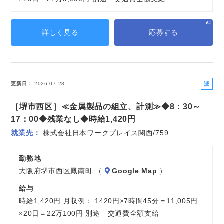
詳しく見る
応募する
派
更新日
2026-07-28
遣
［堺市西区］≪金属製品の組立、計測≫◆8：30～
社
員
17：00◆残業なし◆時給1,420円
就業先
株式会社日本ワークプレイス関西/759
勤務地
大阪府堺市西区鳳南町 （
Google Map
）
給与
時給1,420円 月収例： 1420円×7時間45分＝11,005円
×20日＝22万100円 別途 交通費全額支給