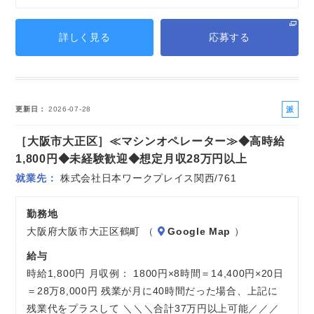
詳しく見る
応募する
派
更新日
2026-07-28
遣
［大阪市大正区］≪マシンオペレーター≫◆高時給
社
員
1,800円◆未経験歓迎◆想定月収28万円以上
就業先
株式会社日本ワークプレイス関西/761
勤務地
大阪府大阪市大正区鶴町 （
Google Map
）
給与
時給1,800円 月収例： 1800円×8時間＝14,400円×20日
＝28万8,000円 残業が月に40時間だった場合、上記に
残業代をプラスして ＼＼＼合計37万円以上可能／／／