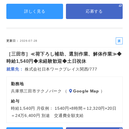
詳しく見る
応募する
派
更新日
2026-07-28
遣
［三田市］≪荷下ろし補助、選別作業、解体作業≫◆
社
員
時給1,540円◆未経験歓迎◆土日祝休
就業先
株式会社日本ワークプレイス関西/777
勤務地
兵庫県三田市テクノパーク （
Google Map
）
給与
時給1,540円 月収例： 1540円×8時間＝12,320円×20日
＝24万6,400円 別途 交通費全額支給