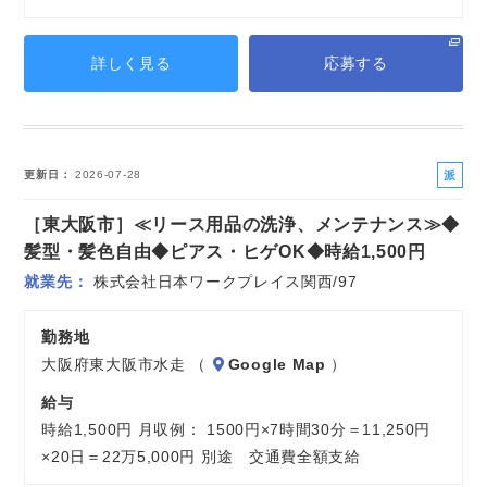
詳しく見る
応募する
派
更新日
2026-07-28
遣
［東大阪市］≪リース用品の洗浄、メンテナンス≫◆
社
員
髪型・髪色自由◆ピアス・ヒゲOK◆時給1,500円
就業先
株式会社日本ワークプレイス関西/97
勤務地
大阪府東大阪市水走 （
Google Map
）
給与
時給1,500円 月収例： 1500円×7時間30分＝11,250円
×20日＝22万5,000円 別途 交通費全額支給