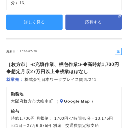
分）16,…
詳しく見る
応募する
派
更新日
2026-07-28
遣
［枚方市］≪充填作業、梱包作業≫◆高時給1,700円
社
員
◆想定月収27万円以上◆残業ほぼなし
就業先
株式会社日本ワークプレイス関西/241
勤務地
大阪府枚方市大峰南町 （
Google Map
）
給与
時給1,700円 月収例： 1700円×7時間45分＝13,175円
×21日＝27万6,675円 別途 交通費規定額支給