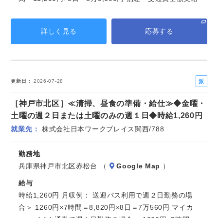
詳しく見る
応募する
派
更新日
2026-07-28
遣
［神戸市北区］≪清掃、昼食の準備・給仕≫◆金曜・
社
員
土曜の週２日または土曜のみの週１日◆時給1,260円
就業先
株式会社日本ワークプレイス関西/788
勤務地
兵庫県神戸市北区赤松台 （
Google Map
）
給与
時給1,260円 月収例： 送迎バス利用で週２日勤務の場
合＞ 1260円×7時間＝8,820円×8日＝7万560円 マイカ