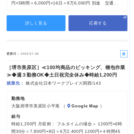
円×5時間＝6,000円×16日＝9万6,000円 別途 交通…
詳しく見る
応募する
派
更新日
2026-07-28
遣
［堺市美原区］≪100均商品のピッキング、梱包作業
社
員
≫◆週３勤務OK◆土日祝完全休み◆時給1,200円
就業先
株式会社日本ワークプレイス関西/143
勤務地
大阪府堺市美原区小平尾 （
Google Map
）
給与
時給1,200円 月収例： フルタイムの場合＞ 1200円×6時
間30分＝7,800円×8日＝6万2,400円 1200円×４時間45