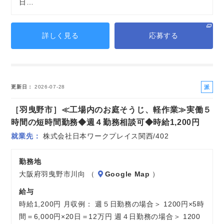
日…
詳しく見る
応募する
派
更新日
2026-07-28
遣
［羽曳野市］≪工場内のお庭そうじ、軽作業≫実働５
社
員
時間の短時間勤務◆週４勤務相談可◆時給1,200円
就業先
株式会社日本ワークプレイス関西/402
勤務地
大阪府羽曳野市川向 （
Google Map
）
給与
時給1,200円 月収例： 週５日勤務の場合＞ 1200円×5時
間＝6,000円×20日＝12万円 週４日勤務の場合＞ 1200