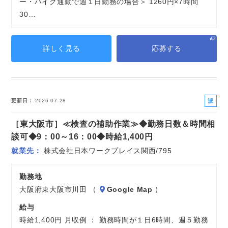
ー・バイク通勤で週１日勤務の場合＞ 1260円×7時間
30…
詳しく見る
応募する
派
更新日
2026-07-28
遣
［東大阪市］≪検査の補助作業≫◆勤務日数＆時間相
社
員
談可◆9：00～16：00◆時給1,400円
就業先
株式会社日本ワークプレイス関西/795
勤務地
大阪府東大阪市川田 （
Google Map
）
給与
時給1,400円 月収例 ： 勤務時間が１日6時間、週５勤務