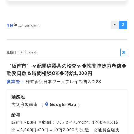
お気軽にご相談ください
19
<
2
件
11～19件を表示
派
更新日
2026-07-28
遣
［阪南市］≪配電線器具の検査≫◆扶養控除内考慮◆
社
員
勤務日数＆時間相談OK◆時給1,200円
就業先
株式会社日本ワークプレイス関西/223
勤務地
大阪府阪南市 （
Google Map
）
給与
時給1,200円 月収例：フルタイムの場合 1200円×８時
間＝9,600円×20日＝19万2,000円 別途 交通費全額支