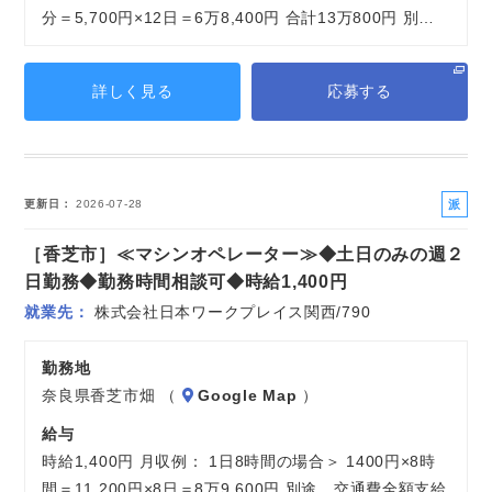
分＝5,700円×12日＝6万8,400円 合計13万800円 別…
詳しく見る
応募する
派
更新日
2026-07-28
遣
［香芝市］≪マシンオペレーター≫◆土日のみの週２
社
員
日勤務◆勤務時間相談可◆時給1,400円
就業先
株式会社日本ワークプレイス関西/790
勤務地
奈良県香芝市畑 （
Google Map
）
給与
時給1,400円 月収例： 1日8時間の場合＞ 1400円×8時
間＝11,200円×8日＝8万9,600円 別途 交通費全額支給