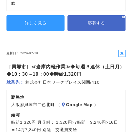
給
詳しく見る
応募する
派
更新日
2026-07-28
遣
［貝塚市］≪倉庫内軽作業≫◆毎週３連休（土日月）
社
員
◆10：30～19：00◆時給1,320円
就業先
株式会社日本ワークプレイス関西/410
勤務地
大阪府貝塚市二色北町 （
Google Map
）
給与
時給1,320円 月収例： 1,320円×7時間＝9,240円×16日
＝14万7,840円 別途 交通費支給