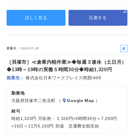
詳しく見る
応募する
派
更新日
2026-07-28
遣
［貝塚市］≪倉庫内軽作業≫◆毎週３連休（土日月）
社
員
◆13時～19時の実働５時間30分◆時給1,320円
就業先
株式会社日本ワークプレイス関西/409
勤務地
大阪府貝塚市二色北町 （
Google Map
）
給与
時給1,320円 月収例： 1,320円×5時間30分＝7,260円
×16日＝11万6,160円 別途 交通費全額支給