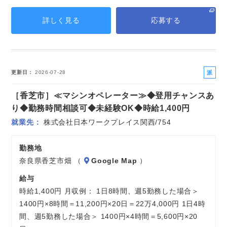
詳しく見る
応募する
派
更新日
2026-07-28
遣
［香芝市］≪マシンオペレーター≫◆登用チャンスあ
社
員
り◆勤務時間相談可◆未経験OK◆時給1,400円
就業先
株式会社日本ワークプレイス関西/754
勤務地
奈良県香芝市畑 （
Google Map
）
給与
時給1,400円 月収例： 1日8時間、週5勤務した場合＞
1400円×8時間＝11,200円×20日＝22万4,000円 1日4時
間、週5勤務した場合＞ 1400円×4時間＝5,600円×20