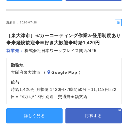
派
更新日
2026-07-28
遣
［泉大津市］≪カーコーティング作業≫登用制度あり
社
員
◆未経験歓迎◆車好き大歓迎◆時給1,420円
就業先
株式会社日本ワークプレイス関西/425
勤務地
大阪府泉大津市 （
Google Map
）
給与
時給1,420円 月収例 1420円×7時間50分＝11,119円×22
日＝24万4,618円 別途 交通費全額支給
詳しく見る
応募する