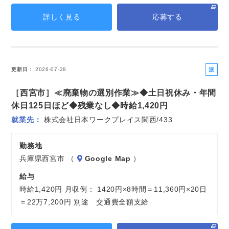
詳しく見る
応募する
派
更新日
2026-07-28
遣
［西宮市］≪廃棄物の選別作業≫◆土日祝休み・年間
社
員
休日125日ほど◆残業なし◆時給1,420円
就業先
株式会社日本ワークプレイス関西/433
勤務地
兵庫県西宮市 （
Google Map
）
給与
時給1,420円 月収例： 1420円×8時間＝11,360円×20日
＝22万7,200円 別途 交通費全額支給