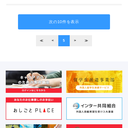
次の10件を表示
≪
<
5
>
≫