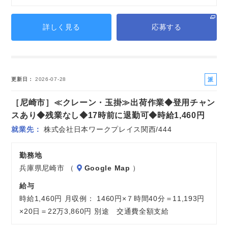
詳しく見る
応募する
派
更新日
2026-07-28
遣
［尼崎市］≪クレーン・玉掛≫出荷作業◆登用チャン
社
員
スあり◆残業なし◆17時前に退勤可◆時給1,460円
就業先
株式会社日本ワークプレイス関西/444
勤務地
兵庫県尼崎市 （
Google Map
）
給与
時給1,460円 月収例： 1460円×７時間40分＝11,193円
×20日＝22万3,860円 別途 交通費全額支給