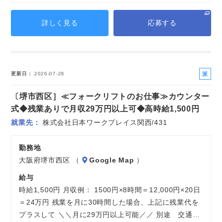
詳しく見る
応募する
派
更新日
2026-07-28
遣
〔堺市西区］≪フォークリフトのお仕事≫カウンター
社
員
式◆残業ありで月収29万円以上可◆高時給1,500円
就業先
株式会社日本ワークプレイス関西/431
勤務地
大阪府堺市西区 （
Google Map
）
給与
時給1,500円 月収例： 1500円×8時間＝12,000円×20日
＝24万円 残業を月に30時間した場合、上記に残業代を
プラスして ＼＼月に29万円以上可能／／ 別途 交通…