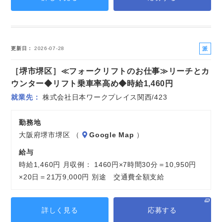
派
更新日
2026-07-28
遣
［堺市堺区］≪フォークリフトのお仕事≫リーチとカ
社
員
ウンター◆リフト乗車率高め◆時給1,460円
就業先
株式会社日本ワークプレイス関西/423
勤務地
大阪府堺市堺区 （
Google Map
）
給与
時給1,460円 月収例： 1460円×7時間30分＝10,950円
×20日＝21万9,000円 別途 交通費全額支給
詳しく見る
応募する