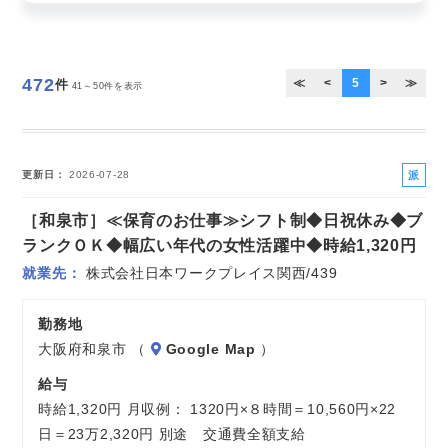
お気軽にご相談ください
472
≪
<
5
>
≫
件
41～50件を表示
派
更新日
2026-07-28
遣
［和泉市］≪保育のお仕事≫シフト制◆日祝休み◆ブ
社
員
ランクＯＫ◆幅広い年代の女性活躍中◆時給1,320円
就業先
株式会社日本ワークプレイス関西/439
勤務地
大阪府和泉市 （
Google Map
）
給与
時給1,320円 月収例： 1320円×８時間＝10,560円×22
日＝23万2,320円 別途 交通費全額支給