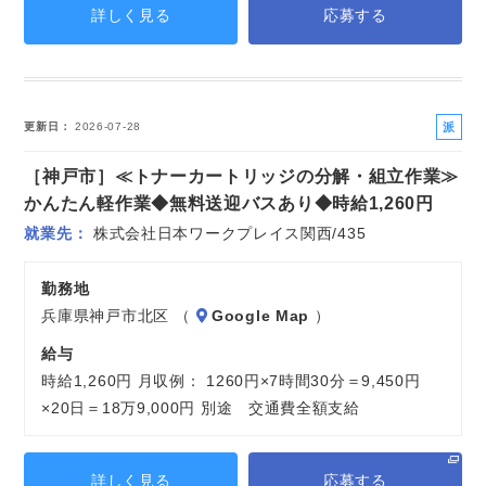
詳しく見る
応募する
派
更新日
2026-07-28
遣
［神戸市］≪トナーカートリッジの分解・組立作業≫
社
員
かんたん軽作業◆無料送迎バスあり◆時給1,260円
就業先
株式会社日本ワークプレイス関西/435
勤務地
兵庫県神戸市北区 （
Google Map
）
給与
時給1,260円 月収例： 1260円×7時間30分＝9,450円
×20日＝18万9,000円 別途 交通費全額支給
詳しく見る
応募する