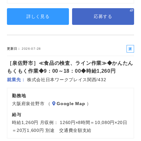
詳しく見る
応募する
派
更新日
2026-07-28
遣
［泉佐野市］≪食品の検査、ライン作業≫◆かんたん
社
員
もくもく作業◆9：00～18：00◆時給1,260円
就業先
株式会社日本ワークプレイス関西/432
勤務地
大阪府泉佐野市 （
Google Map
）
給与
時給1,260円 月収例： 1260円×8時間＝10,080円×20日
＝20万1,600円 別途 交通費全額支給