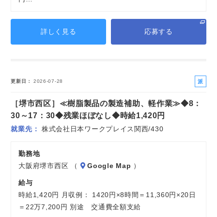
詳しく見る
応募する
派
更新日
2026-07-28
遣
［堺市西区］≪樹脂製品の製造補助、軽作業≫◆8：
社
員
30～17：30◆残業ほぼなし◆時給1,420円
就業先
株式会社日本ワークプレイス関西/430
勤務地
大阪府堺市西区 （
Google Map
）
給与
時給1,420円 月収例： 1420円×8時間＝11,360円×20日
＝22万7,200円 別途 交通費全額支給