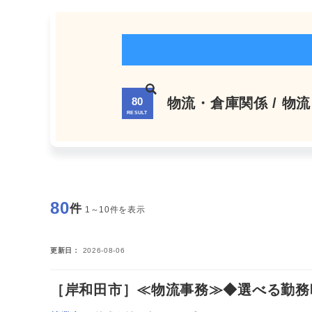
80
物流・倉庫関係 / 物
RESULT
80
件
1～10件を表示
更新日
2026-08-06
［岸和田市］≪物流事務≫◆選べる勤務時