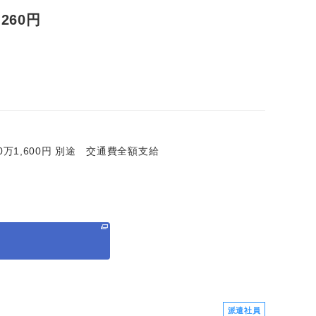
60円
＝20万1,600円 別途 交通費全額支給
る
派遣社員