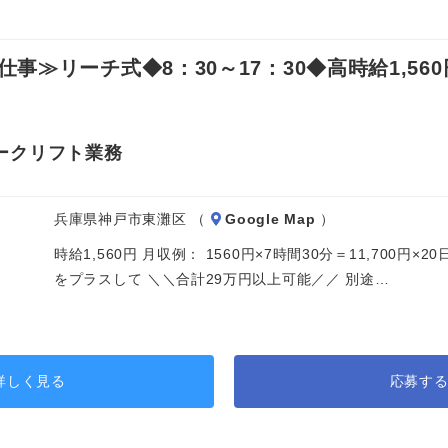
≫リーチ式◆8：30～17：30◆高時給1,560
ークリフト業務
兵庫県神戸市東灘区 （
Google Map
）
時給1,560円 月収例： 1560円×7時間30分＝11,700円
をプラスして ＼＼合計29万円以上可能／／ 別途…
詳しく見る
応募す