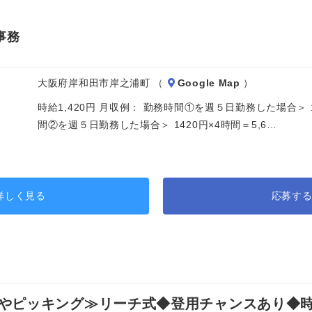
事務
大阪府岸和田市岸之浦町 （
Google Map
）
時給1,420円 月収例： 勤務時間①を週５日勤務した場合＞ 142
間②を週５日勤務した場合＞ 1420円×4時間＝5,6…
詳しく見る
応募す
ピッキング≫リーチ式◆登用チャンスあり◆時給