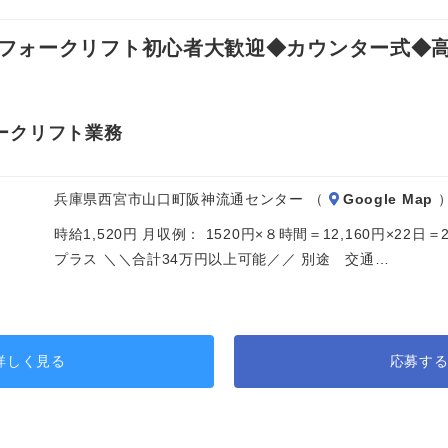
ォークリフト初心者大歓迎◆カウンター式◆高時
ークリフト業務
兵庫県西宮市山口町阪神流通センター （
Google Map
時給1,520円 月収例： 1520円×８時間＝12,160円×22日
プラス ＼＼合計34万円以上可能／／ 別途 交通…
詳しく見る
応募す