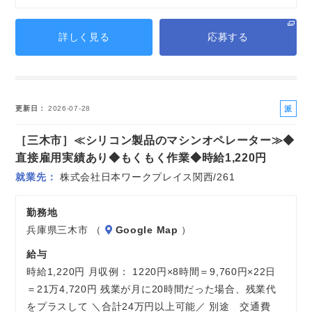
詳しく見る
応募する
派
更新日
2026-07-28
遣
［三木市］≪シリコン製品のマシンオペレーター≫◆
社
員
直接雇用実績あり◆もくもく作業◆時給1,220円
就業先
株式会社日本ワークプレイス関西/261
勤務地
兵庫県三木市 （
Google Map
）
給与
時給1,220円 月収例： 1220円×8時間＝9,760円×22日
＝21万4,720円 残業が月に20時間だった場合、残業代
をプラスして ＼合計24万円以上可能／ 別途 交通費