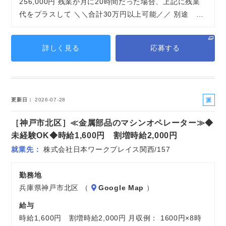
256,000円 残業が月に20時間だった場合、上記に残業
代をプラスして ＼＼合計30万円以上可能／／ 別途 …
詳しく見る
応募する
派
更新日
2026-07-28
遣
［神戸市北区］≪金属部品のマシンオペレーター≫◆
社
員
未経験OK◆時給1,600円 割増時給2,000円
就業先
株式会社日本ワークプレイス関西/157
勤務地
兵庫県神戸市北区 （
Google Map
）
給与
時給1,600円 割増時給2,000円 月収例： 1600円×8時