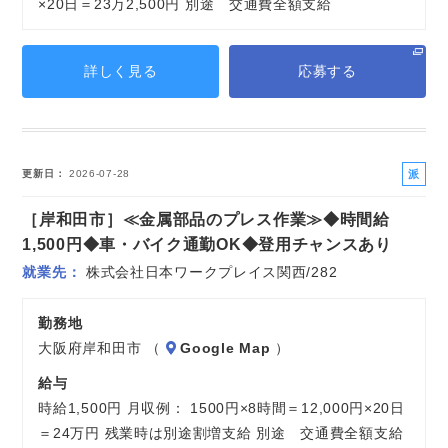
×20日＝23万2,500円 別途 交通費全額支給
詳しく見る
応募する
派
更新日
2026-07-28
遣
［岸和田市］≪金属部品のプレス作業≫◆時間給
社
員
1,500円◆車・バイク通勤OK◆登用チャンスあり
就業先
株式会社日本ワークプレイス関西/282
勤務地
大阪府岸和田市 （
Google Map
）
給与
時給1,500円 月収例： 1500円×8時間＝12,000円×20日
＝24万円 残業時は別途割増支給 別途 交通費全額支給