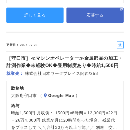
詳しく見る
応募する
派
更新日
2026-07-28
遣
［守口市］≪マシンオペレーター≫金属部品の加工・
社
員
計測作業◆未経験OK◆登用制度あり◆時給1,500円
就業先
株式会社日本ワークプレイス関西/258
勤務地
大阪府守口市 （
Google Map
）
給与
時給1,500円 月収例： 1500円×8時間＝12,000円×22日
＝26万4,000円 残業が月に20時間あった場合、残業代
をプラスして ＼＼合計30万円以上可能／／ 別途 交…