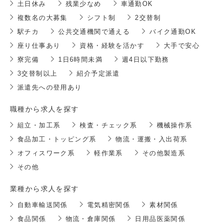
土日休み
残業少なめ
車通勤OK
複数名の大募集
シフト制
2交替制
駅チカ
公共交通機関で通える
バイク通勤OK
座り仕事あり
資格・経験を活かす
大手で安心
寮完備
1日6時間未満
週4日以下勤務
3交替制以上
紹介予定派遣
派遣先への登用あり
職種から求人を探す
組立・加工系
検査・チェック系
機械操作系
食品加工・トッピング系
物流・運搬・入出荷系
オフィスワーク系
軽作業系
その他製造系
その他
業種から求人を探す
自動車輸送関係
電気精密関係
素材関係
食品関係
物流・倉庫関係
日用品医薬関係