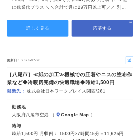
に残業代プラス ＼＼合計で月に29万円以上可／／ 別…
詳しく見る
応募する
派
更新日
2026-07-28
遣
［八尾市］≪紙の加工≫機械での圧着やニスの塗布作
社
員
業など◆冷暖房完備の快適職場◆時給1,500円
就業先
株式会社日本ワークプレイス関西/281
勤務地
大阪府八尾市空港 （
Google Map
）
給与
時給1,500円 月収例： 1500円×7時間45分＝11,625円