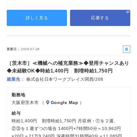
詳しく見る
応募する
派
更新日
2026-07-28
遣
［茨木市］≪機械への補充業務≫◆登用チャンスあり
社
員
◆未経験OK◆時給1,400円 割増時給1,750円
就業先
株式会社日本ワークプレイス関西/208
勤務地
大阪府茨木市 （
Google Map
）
給与
時給1,400円 割増時給1,750円 月収例：①を２週、
②③を１週ずつの場合 1400円×7時間50分＝10,962円
×20日＝21万9,240円 深夜時間31時間40分＝11,085円