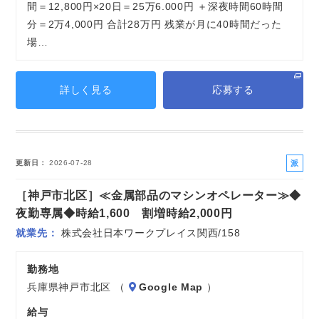
間＝12,800円×20日＝25万6.000円 ＋深夜時間60時間
分＝2万4,000円 合計28万円 残業が月に40時間だった
場…
詳しく見る
応募する
派
更新日
2026-07-28
遣
［神戸市北区］≪金属部品のマシンオペレーター≫◆
社
員
夜勤専属◆時給1,600 割増時給2,000円
就業先
株式会社日本ワークプレイス関西/158
勤務地
兵庫県神戸市北区 （
Google Map
）
給与