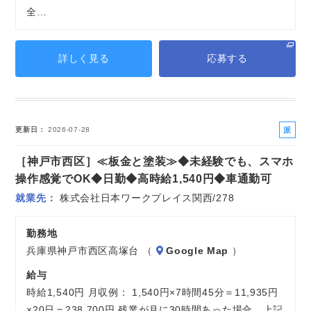
全…
詳しく見る
応募する
派
更新日
2026-07-28
遣
［神戸市西区］≪板金と塗装≫◆未経験でも、スマホ
社
員
操作感覚でOK◆日勤◆高時給1,540円◆車通勤可
就業先
株式会社日本ワークプレイス関西/278
勤務地
兵庫県神戸市西区高塚台 （
Google Map
）
給与
時給1,540円 月収例： 1,540円×7時間45分＝11,935円
×20日＝238,700円 残業が月に30時間あった場合、上記