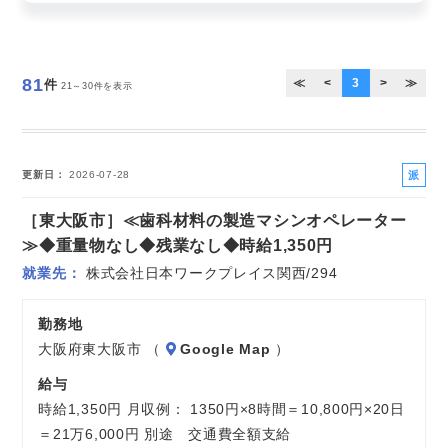
お気軽にご相談ください
81
≪
<
3
>
≫
件
21～30件を表示
派
更新日
2026-07-28
遣
［東大阪市］≪歯科材料の製造マシンオペレーター
社
員
≫◆重量物なし◆残業なし◆時給1,350円
就業先
株式会社日本ワークプレイス関西/294
勤務地
大阪府東大阪市 （
Google Map
）
給与
時給1,350円 月収例： 1350円×8時間＝10,800円×20日
＝21万6,000円 別途 交通費全額支給