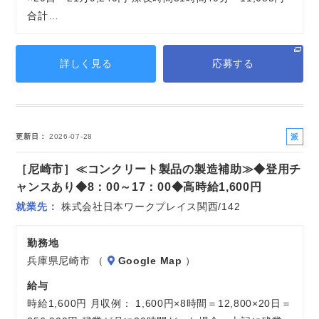
合計…
詳しく見る
応募する
派
更新日
2026-07-28
遣
［尼崎市］≪コンクリート製品の製造補助≫◆登用チ
社
員
ャンスあり◆8：00～17：00◆高時給1,600円
就業先
株式会社日本ワークプレイス関西/142
勤務地
兵庫県尼崎市 （
Google Map
）
給与
時給1,600円 月収例： 1,600円×8時間＝12,800×20日＝