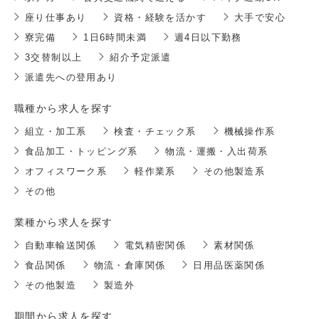
座り仕事あり
資格・経験を活かす
大手で安心
寮完備
1日6時間未満
週4日以下勤務
3交替制以上
紹介予定派遣
派遣先への登用あり
職種から求人を探す
組立・加工系
検査・チェック系
機械操作系
食品加工・トッピング系
物流・運搬・入出荷系
オフィスワーク系
軽作業系
その他製造系
その他
業種から求人を探す
自動車輸送関係
電気精密関係
素材関係
食品関係
物流・倉庫関係
日用品医薬関係
その他製造
製造外
期間から求人を探す