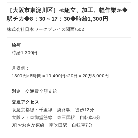
社
［大阪市東淀川区］≪組立、加工、軽作業≫◆
員
お気軽にご相談ください
駅チカ◆8：30～17：30◆時給1,300円
株式会社日本ワークプレイス関西/502
給与
時給1,300円
月収例：
1300円×8時間＝10,400円×20日＝20万8,000円
別途 交通費全額支給
交通アクセス
阪急京都線・千里線 淡路駅 徒歩12分
大阪メトロ御堂筋線 東三国駅 自転車6分
JRおおさか東線 南吹田駅 自転車7分