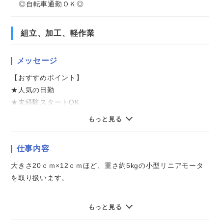
◎自転車通勤ＯＫ◎
組立、加工、軽作業
メッセージ
【おすすめポイント】
★人気の日勤
★未経験スタートOK
★もくもく作業
もっと見る
★空調完備の快適職場
★残業なし
仕事内容
★土日祝休み
★複数駅から自転車10分圏内
大きさ20ｃｍ×12ｃｍほど、重さ約5kgの小型リニアモータ
★複数名の募集
を取り扱います。
気になることやご質問はお問い合わせだけも大歓迎☆彡
バリや不要な部分の除去作業、製品を磨き上げるなどの仕上
もっと見る
ご応募心よりお待ちしております（・ω・）ノ
げ作業、