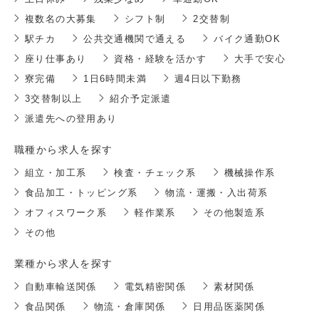
複数名の大募集
シフト制
2交替制
駅チカ
公共交通機関で通える
バイク通勤OK
座り仕事あり
資格・経験を活かす
大手で安心
寮完備
1日6時間未満
週4日以下勤務
3交替制以上
紹介予定派遣
派遣先への登用あり
職種から求人を探す
組立・加工系
検査・チェック系
機械操作系
食品加工・トッピング系
物流・運搬・入出荷系
オフィスワーク系
軽作業系
その他製造系
その他
業種から求人を探す
自動車輸送関係
電気精密関係
素材関係
食品関係
物流・倉庫関係
日用品医薬関係