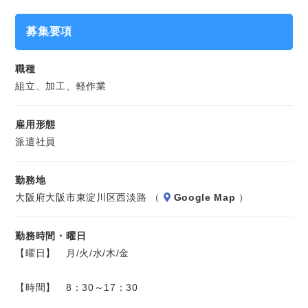
配線などの付属品の取り付け、梱包用の箱の制作・シール貼
募集要項
りなどをお願いします。
職種
座り仕事７割・立ち仕事３割ほどになります。
組立、加工、軽作業
※長期のお仕事です。
雇用形態
派遣社員
勤務地
大阪府大阪市東淀川区西淡路 （
Google Map
）
勤務時間・曜日
【曜日】 月/火/水/木/金
【時間】 8：30～17：30