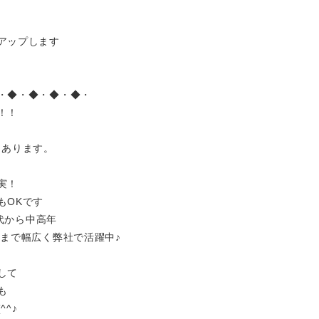
アップします
・◆・◆・◆・◆・
！！
もあります。
実！
もOKです
0代から中高年
層まで幅広く弊社で活躍中♪
して
も
^♪