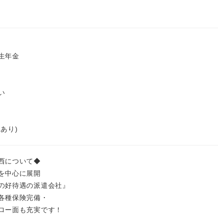
生年金
い
あり)
西について◆
を中心に展開
の好待遇の派遣会社』
各種保険完備・
ロー面も充実です！