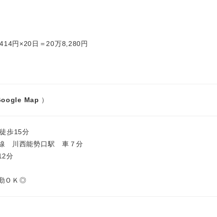
414円×20日＝20万8,280円
oogle Map
）
徒歩15分
線 川西能勢口駅 車７分
12分
勤ＯＫ◎