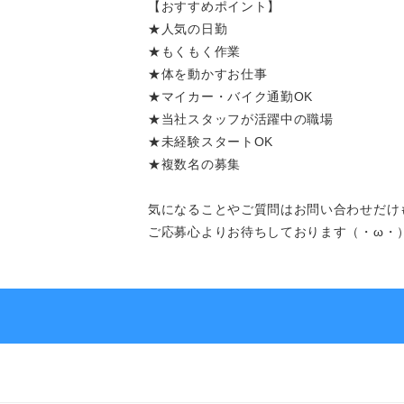
【おすすめポイント】
★人気の日勤
よくあるご質問
★もくもく作業
★体を動かすお仕事
★マイカー・バイク通勤OK
★当社スタッフが活躍中の職場
★未経験スタートOK
求人を探す
お問い合わせ
★複数名の募集
気になることやご質問はお問い合わせだけ
ご応募心よりお待ちしております（・ω・
お気軽にご相談ください