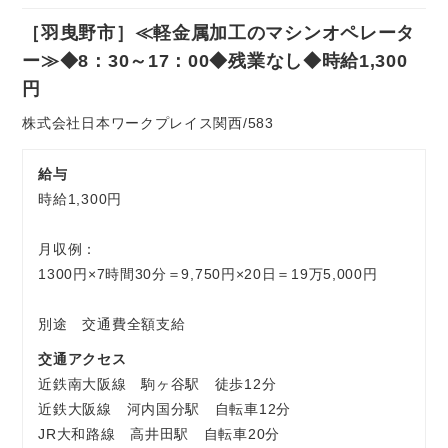
社
［羽曳野市］≪軽金属加工のマシンオペレータ
員
お気軽にご相談ください
ー≫◆8：30～17：00◆残業なし◆時給1,300
円
株式会社日本ワークプレイス関西/583
給与
時給1,300円
月収例：
1300円×7時間30分＝9,750円×20日＝19万5,000円
別途 交通費全額支給
交通アクセス
近鉄南大阪線 駒ヶ谷駅 徒歩12分
近鉄大阪線 河内国分駅 自転車12分
JR大和路線 高井田駅 自転車20分