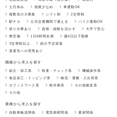
土日休み
残業少なめ
車通勤OK
複数名の大募集
シフト制
2交替制
駅チカ
公共交通機関で通える
バイク通勤OK
座り仕事あり
資格・経験を活かす
大手で安心
寮完備
1日6時間未満
週4日以下勤務
3交替制以上
紹介予定派遣
派遣先への登用あり
職種から求人を探す
組立・加工系
検査・チェック系
機械操作系
食品加工・トッピング系
物流・運搬・入出荷系
オフィスワーク系
軽作業系
その他製造系
その他
業種から求人を探す
自動車輸送関係
電気精密関係
素材関係