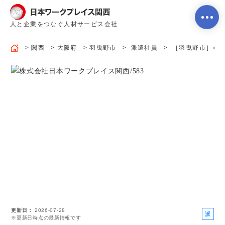
人と企業をつなぐ人材サービス会社
関西
大阪府
羽曳野市
派遣社員
［羽曳野市］≪軽金
ホーム
当社のサービス内容・特徴
会社案内
よくあるご質問
更新日
2026-07-28
求人を探す
お問い合わせ
派
※更新日時点の最新情報です
遣