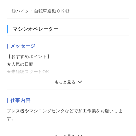
◎バイク・自転車通勤ＯＫ◎
マシンオペレーター
メッセージ
【おすすめポイント】
★人気の日勤
★未経験スタートOK
★重量物なし
もっと見る
★土日祝中心のお休み
★当社のスタッフさんが活躍中の職場
仕事内容
気になることやご質問はお問い合わせだけも大歓迎☆彡
プレス機やマシニングセンタなどで加工作業をお願いしま
ご応募心よりお待ちしております（・ω・）ノ
す。
機械へセットして加工後の製品を取り出し、仕上げに拭き上