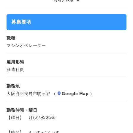
もっと見る
げ・エアーで余分なもの取り除きます。
軽金属を扱っているため重量物はありません。
募集要項
※長期のお仕事です。
職種
マシンオペレーター
雇用形態
派遣社員
勤務地
大阪府羽曳野市駒ヶ谷 （
Google Map
）
勤務時間・曜日
【曜日】 月/火/水/木/金
【時間】 8：30～17：00