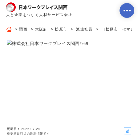
人と企業をつなぐ人材サービス会社
関西
大阪府
松原市
派遣社員
［松原市］≪マシンオ
ホーム
当社のサービス内容・特徴
会社案内
よくあるご質問
更新日
2026-07-28
求人を探す
お問い合わせ
派
※更新日時点の最新情報です
遣