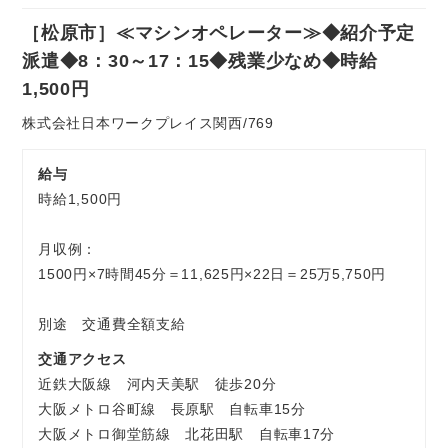
社
［松原市］≪マシンオペレーター≫◆紹介予定
員
お気軽にご相談ください
派遣◆8：30～17：15◆残業少なめ◆時給
1,500円
株式会社日本ワークプレイス関西/769
給与
時給1,500円
月収例：
1500円×7時間45分＝11,625円×22日＝25万5,750円
別途 交通費全額支給
交通アクセス
近鉄大阪線 河内天美駅 徒歩20分
大阪メトロ谷町線 長原駅 自転車15分
大阪メトロ御堂筋線 北花田駅 自転車17分