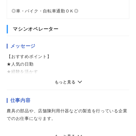
◎車・バイク・自転車通勤ＯＫ◎
マシンオペレーター
メッセージ
【おすすめポイント】
★人気の日勤
★経験を活かす
★複数名の募集
もっと見る
★マイカー・バイク通勤OK
★複数駅から自転車20分圏内
仕事内容
★想定月収25万円以上
農具の部品や、店舗陳列用什器などの製造を行っている企業
気になることやご質問はお問い合わせだけも大歓迎☆彡
でのお仕事になります。
ご応募心よりお待ちしております（・ω・）ノ
アマダ社製の工作機械を使用して曲げ・切断などの加工を行