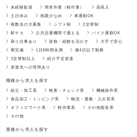
未経験歓迎
簡単作業（軽作業）
高収入
土日休み
残業少なめ
車通勤OK
複数名の大募集
シフト制
2交替制
駅チカ
公共交通機関で通える
バイク通勤OK
座り仕事あり
資格・経験を活かす
大手で安心
寮完備
1日6時間未満
週4日以下勤務
3交替制以上
紹介予定派遣
派遣先への登用あり
職種から求人を探す
組立・加工系
検査・チェック系
機械操作系
食品加工・トッピング系
物流・運搬・入出荷系
オフィスワーク系
軽作業系
その他製造系
その他
業種から求人を探す