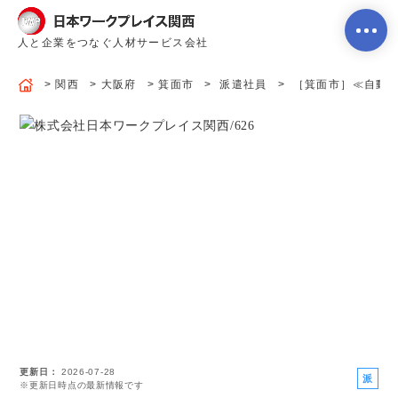
人と企業をつなぐ人材サービス会社
関西
大阪府
箕面市
派遣社員
［箕面市］≪自動車部
ホーム
当社のサービス内容・特徴
会社案内
よくあるご質問
更新日
2026-07-28
求人を探す
お問い合わせ
派
※更新日時点の最新情報です
遣