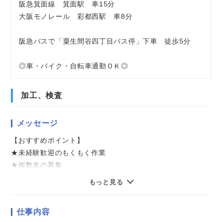
阪急箕面線 箕面駅 車15分
大阪モノレール 彩都西駅 車8分
阪急バスで「粟生間谷四丁目バス停」下車 徒歩5分
◎車・バイク・自転車通勤ＯＫ◎
加工、検査
メッセージ
【おすすめポイント】
★未経験歓迎のもくもく作業
★複数名の募集
★土日中心のお休み
もっと見る
★マイカー・バイク通勤OK
★格安で食事ができる食堂あり！
仕事内容
★当社スタッフさんが多数活躍中！