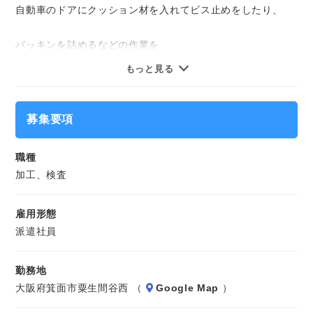
自動車のドアにクッション材を入れてビス止めをしたり、
気になることやご質問はお問い合わせだけも大歓迎☆彡
ご応募心よりお待ちしております（・ω・）ノ
パッキンを詰めるなどの作業を
もっと見る
手渡しライン的な作業環境で行っていただくお仕事です。
成形後の検査をしていただくこともあります。
募集要項
※長期のお仕事です。
職種
加工、検査
雇用形態
派遣社員
勤務地
大阪府箕面市粟生間谷西 （
Google Map
）