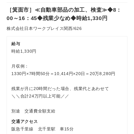
社
［箕面市］≪自動車部品の加工、検査≫◆8：
員
お気軽にご相談ください
00～16：45◆残業少なめ◆時給1,330円
株式会社日本ワークプレイス関西/626
給与
時給1,330円
月収例：
1330円×7時間50分＝10,414円×20日＝20万8,280円
残業が月に20時間だった場合、残業代とあわせて
＼＼合計24万円以上可能／／
別途 交通費全額支給
交通アクセス
阪急千里線 北千里駅 車15分