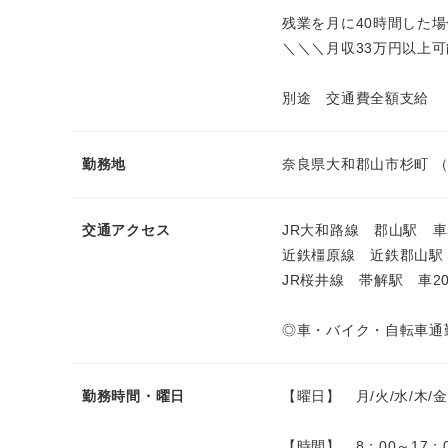
残業を月に40時間した
＼＼＼月収33万円以上
別途 交通費全額支給
勤務地
奈良県大和郡山市杉町 
交通アクセス
JR大和路線 郡山駅 車
近鉄橿原線 近鉄郡山駅
JR桜井線 帯解駅 車2
◎車・バイク・自転車通
勤務時間・曜日
【曜日】 月/火/水/木/金
【時間】 8：00～17：