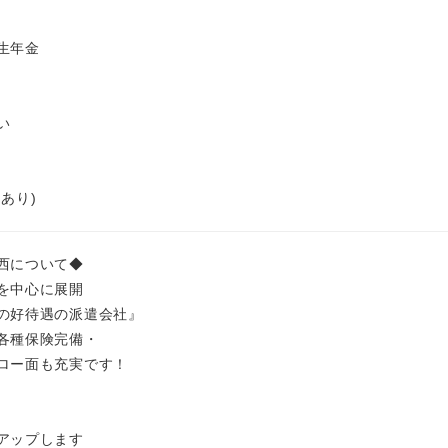
生年金
い
あり)
西について◆
を中心に展開
の好待遇の派遣会社』
各種保険完備・
ロー面も充実です！
アップします