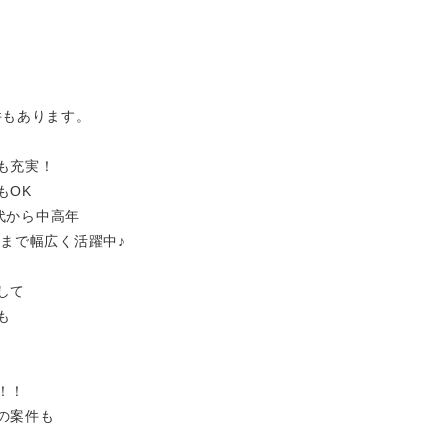
件もあります。
も充実！
もOK
0代から中高年
層まで幅広く活躍中♪
して
も
！！
の案件も