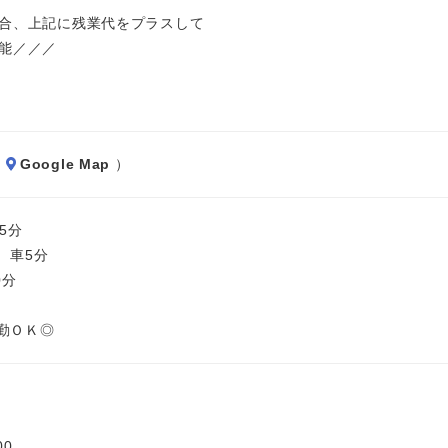
場合、上記に残業代をプラスして
可能／／／
（
Google Map
）
5分
 車5分
0分
勤ＯＫ◎
00