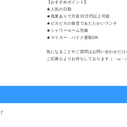
【おすすめポイント】
★人気の日勤
よくあるご質問
★残業ありで月収33万円以上可能
★ピカピカの食堂であたたかいランチ
★シャワールーム完備
★マイカー・バイク通勤OK
求人を探す
お問い合わせ
気になることやご質問はお問い合わせだけ
ご応募心よりお待ちしております（・ω・
お気軽にご相談ください
げ