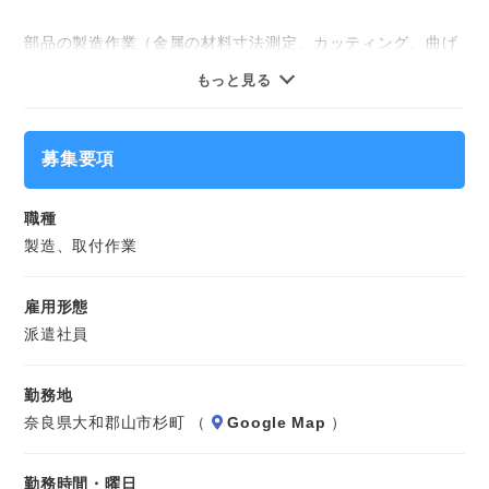
気になることやご質問はお問い合わせだけも大歓迎☆彡
ご応募心よりお待ちしております（・ω・）ノ
部品の製造作業（金属の材料寸法測定、カッティング、曲げ
の加工業務）や、
もっと見る
自動車用のランプ類をトラックの荷台に
募集要項
ボルトやナットなどで取り付ける作業をお願いします。
職種
※長期のお仕事になります。
製造、取付作業
雇用形態
派遣社員
勤務地
奈良県大和郡山市杉町 （
Google Map
）
勤務時間・曜日