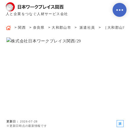
人と企業をつなぐ人材サービス会社
関西
奈良県
大和郡山市
派遣社員
［大和郡山市］≪
ホーム
当社のサービス内容・特徴
会社案内
よくあるご質問
更新日
2026-07-28
求人を探す
お問い合わせ
派
※更新日時点の最新情報です
遣