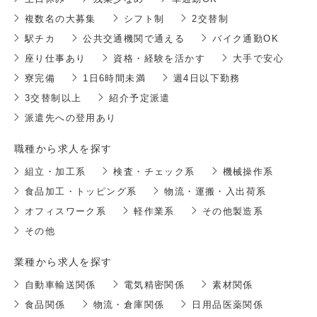
複数名の大募集
シフト制
2交替制
駅チカ
公共交通機関で通える
バイク通勤OK
座り仕事あり
資格・経験を活かす
大手で安心
寮完備
1日6時間未満
週4日以下勤務
3交替制以上
紹介予定派遣
派遣先への登用あり
職種から求人を探す
組立・加工系
検査・チェック系
機械操作系
食品加工・トッピング系
物流・運搬・入出荷系
オフィスワーク系
軽作業系
その他製造系
その他
業種から求人を探す
自動車輸送関係
電気精密関係
素材関係
食品関係
物流・倉庫関係
日用品医薬関係