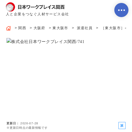
人と企業をつなぐ人材サービス会社
関西
大阪府
東大阪市
派遣社員
［東大阪市］≪入力
ホーム
当社のサービス内容・特徴
会社案内
よくあるご質問
更新日
2026-07-28
求人を探す
お問い合わせ
派
※更新日時点の最新情報です
遣