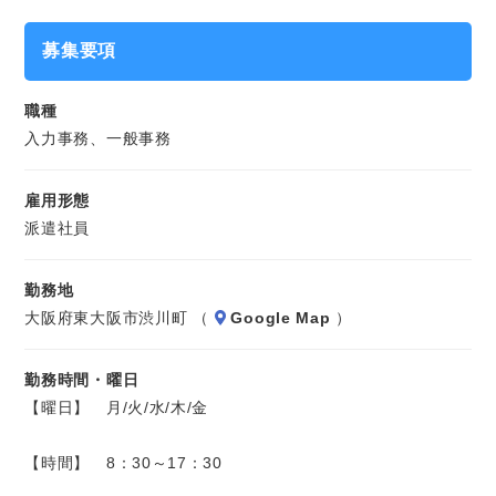
入力した内容と請求書のチェック業務、
募集要項
その他、電話対応や来客対応などもお願いします。
職種
※長期のお仕事です。
入力事務、一般事務
雇用形態
派遣社員
勤務地
大阪府東大阪市渋川町 （
Google Map
）
勤務時間・曜日
【曜日】 月/火/水/木/金
【時間】 8：30～17：30