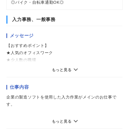
◎バイク・自転車通勤OK◎
入力事務、一般事務
メッセージ
【おすすめポイント】
★人気のオフィスワーク
★少人数の職場
★土日祝中心のお休み
もっと見る
★複数駅から自転車10分圏内
仕事内容
気になることやご質問はお問い合わせだけも大歓迎☆彡
ご応募心よりお待ちしております（・ω・）ノ
企業の製造ソフトを使用した入力作業がメインのお仕事で
す。
社内生産分の入力、仕入・売上の入力および伝票発行、
もっと見る