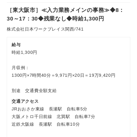
社
［東大阪市］≪入力業務メインの事務≫◆8：
員
お気軽にご相談ください
30～17：30◆残業なし◆時給1,300円
株式会社日本ワークプレイス関西/741
給与
時給1,300円
月収例：
1300円×7時間40分＝9,971円×20日＝19万9,420円
別途 交通費全額支給
交通アクセス
JRおおさか東線 長瀬駅 自転車5分
大阪メトロ千日前線 北巽駅 自転車7分
近鉄大阪線 長瀬駅 自転車10分