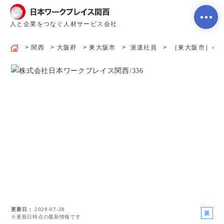
人と企業をつなぐ人材サービス会社
関西
大阪府
東大阪市
派遣社員
［東大阪市］≪電線
ホーム
当社のサービス内容・特徴
会社案内
よくあるご質問
更新日
2026-07-28
求人を探す
お問い合わせ
派
※更新日時点の最新情報です
遣