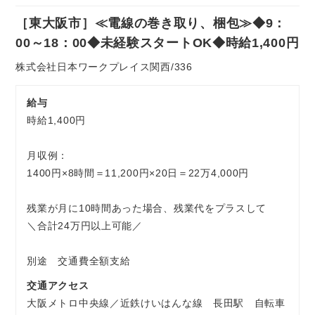
社
［東大阪市］≪電線の巻き取り、梱包≫◆9：
員
お気軽にご相談ください
00～18：00◆未経験スタートOK◆時給1,400円
株式会社日本ワークプレイス関西/336
給与
時給1,400円
月収例：
1400円×8時間＝11,200円×20日＝22万4,000円
残業が月に10時間あった場合、残業代をプラスして
＼合計24万円以上可能／
別途 交通費全額支給
交通アクセス
大阪メトロ中央線／近鉄けいはんな線 長田駅 自転車