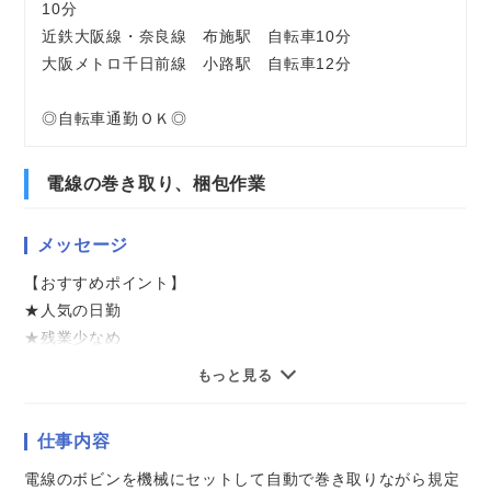
10分
近鉄大阪線・奈良線 布施駅 自転車10分
大阪メトロ千日前線 小路駅 自転車12分
◎自転車通勤ＯＫ◎
電線の巻き取り、梱包作業
メッセージ
【おすすめポイント】
★人気の日勤
★残業少なめ
★土日祝休み
もっと見る
★複数駅から自転車15分圏内
仕事内容
気になることやご質問はお問い合わせだけも大歓迎☆彡
ご応募心よりお待ちしております（・ω・）ノ
電線のボビンを機械にセットして自動で巻き取りながら規定