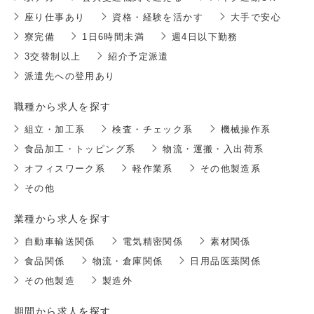
座り仕事あり
資格・経験を活かす
大手で安心
寮完備
1日6時間未満
週4日以下勤務
3交替制以上
紹介予定派遣
派遣先への登用あり
職種から求人を探す
組立・加工系
検査・チェック系
機械操作系
食品加工・トッピング系
物流・運搬・入出荷系
オフィスワーク系
軽作業系
その他製造系
その他
業種から求人を探す
自動車輸送関係
電気精密関係
素材関係
食品関係
物流・倉庫関係
日用品医薬関係
その他製造
製造外
期間から求人を探す