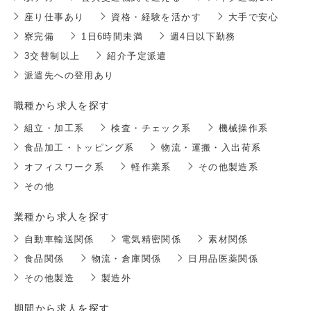
座り仕事あり
資格・経験を活かす
大手で安心
寮完備
1日6時間未満
週4日以下勤務
3交替制以上
紹介予定派遣
派遣先への登用あり
職種から求人を探す
組立・加工系
検査・チェック系
機械操作系
食品加工・トッピング系
物流・運搬・入出荷系
オフィスワーク系
軽作業系
その他製造系
その他
業種から求人を探す
自動車輸送関係
電気精密関係
素材関係
食品関係
物流・倉庫関係
日用品医薬関係
その他製造
製造外
期間から求人を探す