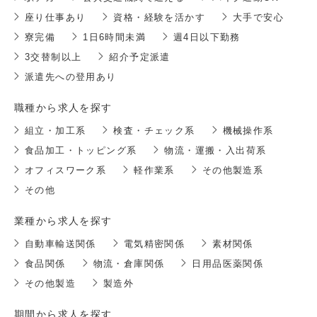
座り仕事あり
資格・経験を活かす
大手で安心
寮完備
1日6時間未満
週4日以下勤務
3交替制以上
紹介予定派遣
派遣先への登用あり
職種から求人を探す
組立・加工系
検査・チェック系
機械操作系
食品加工・トッピング系
物流・運搬・入出荷系
オフィスワーク系
軽作業系
その他製造系
その他
業種から求人を探す
自動車輸送関係
電気精密関係
素材関係
食品関係
物流・倉庫関係
日用品医薬関係
その他製造
製造外
期間から求人を探す