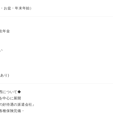
・お盆・年末年始）
生年金
い
あり)
西について◆
を中心に展開
の好待遇の派遣会社』
各種保険完備・