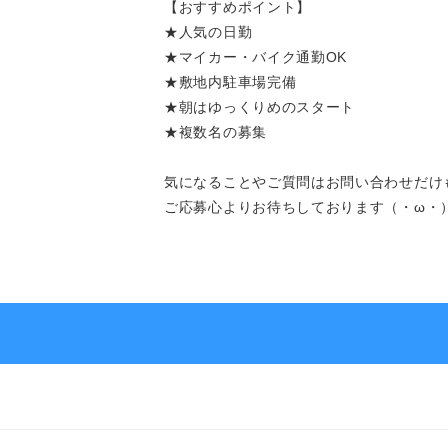
【おすすめポイント】
★人気の日勤
よくあるご質問
★マイカー・バイク通勤OK
★敷地内駐車場完備
★朝はゆっくりめのスタート
★複数名の募集
求人を探す
お問い合わせ
気になることやご質問はお問い合わせだけ
ご応募心よりお待ちしております（・ω・
お気軽にご相談ください