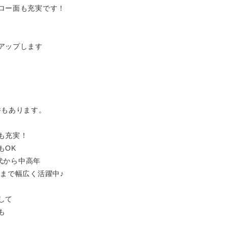
ロー面も充実です！
アップします
件もあります。
も充実！
もOK
0代から中高年
層まで幅広く活躍中♪
して
も