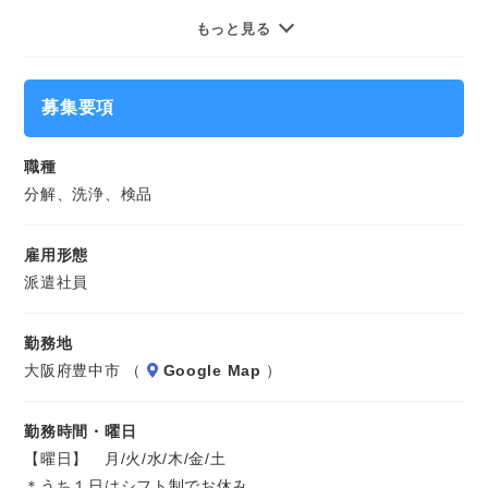
★直接雇用前提の紹介派遣
部品を分解して洗浄したら、キズ・破損の有無などを検品
もっと見る
★交通費支給
し、再び組み立てて梱包します。
★週払い制度
★社会保険完備
※長期のお仕事です。
募集要項
気になることやご質問はお問い合わせだけも大歓迎☆彡
職種
ご応募心よりお待ちしております（・ω・）ノ
分解、洗浄、検品
雇用形態
派遣社員
勤務地
大阪府豊中市 （
Google Map
）
勤務時間・曜日
【曜日】 月/火/水/木/金/土
＊うち１日はシフト制でお休み