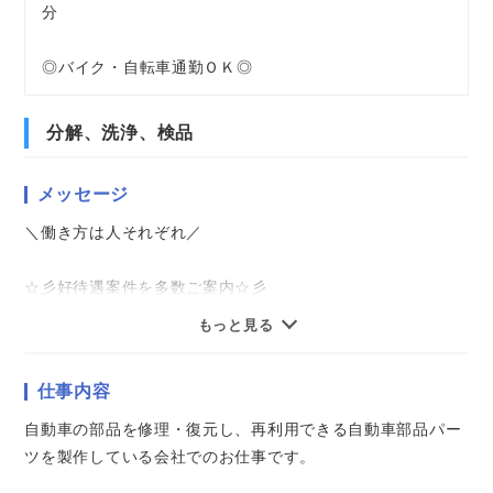
分
◎バイク・自転車通勤ＯＫ◎
分解、洗浄、検品
メッセージ
＼働き方は人それぞれ／
☆彡好待遇案件を多数ご案内☆彡
★即日勤務可能
もっと見る
★資格経験不問
★モクモク作業系
仕事内容
★軽作業
★アクティブワーク
自動車の部品を修理・復元し、再利用できる自動車部品パー
★かんたん事務作業
ツを製作している会社でのお仕事です。
★ちょっと難しめの有資格業務