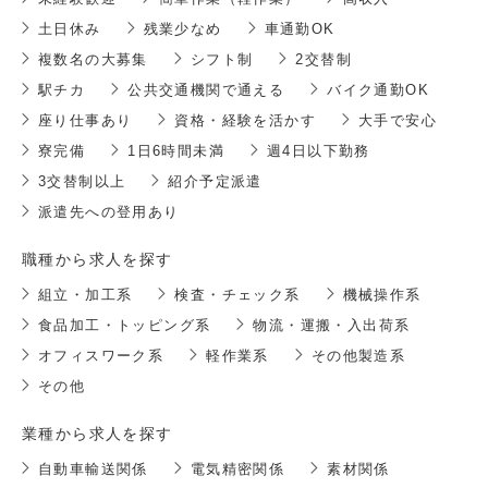
土日休み
残業少なめ
車通勤OK
複数名の大募集
シフト制
2交替制
駅チカ
公共交通機関で通える
バイク通勤OK
座り仕事あり
資格・経験を活かす
大手で安心
寮完備
1日6時間未満
週4日以下勤務
3交替制以上
紹介予定派遣
派遣先への登用あり
職種から求人を探す
組立・加工系
検査・チェック系
機械操作系
食品加工・トッピング系
物流・運搬・入出荷系
オフィスワーク系
軽作業系
その他製造系
その他
業種から求人を探す
自動車輸送関係
電気精密関係
素材関係