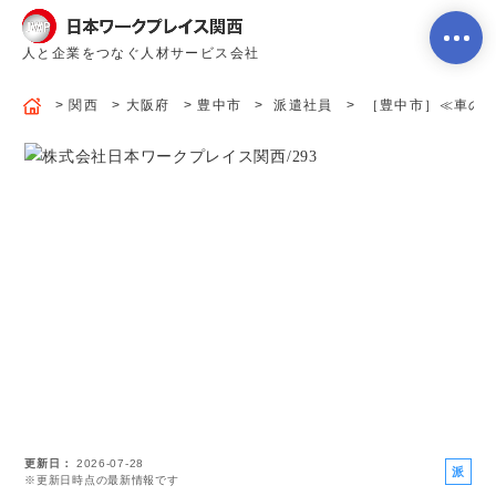
人と企業をつなぐ人材サービス会社
関西
大阪府
豊中市
派遣社員
［豊中市］≪車の部
ホーム
当社のサービス内容・特徴
会社案内
よくあるご質問
更新日
2026-07-28
求人を探す
お問い合わせ
派
※更新日時点の最新情報です
遣