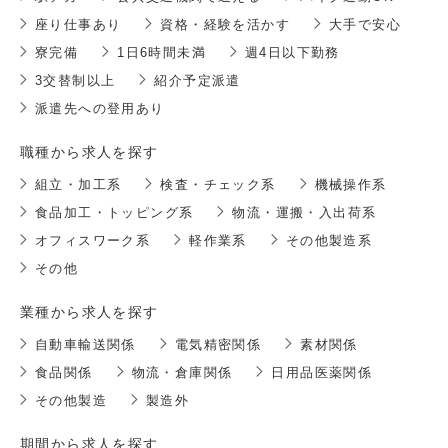
座り仕事あり
資格・経験を活かす
大手で安心
寮完備
1日6時間未満
週4日以下勤務
3交替制以上
紹介予定派遣
派遣先への登用あり
職種から求人を探す
組立・加工系
検査・チェック系
機械操作系
食品加工・トッピング系
物流・運搬・入出荷系
オフィスワーク系
軽作業系
その他製造系
その他
業種から求人を探す
自動車輸送関係
電気精密関係
素材関係
食品関係
物流・倉庫関係
日用品医薬関係
その他製造
製造外
期間から求人を探す