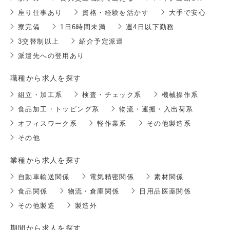
座り仕事あり
資格・経験を活かす
大手で安心
寮完備
1日6時間未満
週4日以下勤務
3交替制以上
紹介予定派遣
派遣先への登用あり
職種から求人を探す
組立・加工系
検査・チェック系
機械操作系
食品加工・トッピング系
物流・運搬・入出荷系
オフィスワーク系
軽作業系
その他製造系
その他
業種から求人を探す
自動車輸送関係
電気精密関係
素材関係
食品関係
物流・倉庫関係
日用品医薬関係
その他製造
製造外
期間から求人を探す