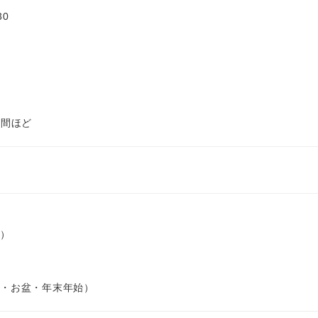
30
時間ほど
）
・お盆・年末年始）