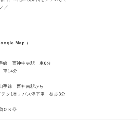
能／／
oogle Map
）
手線 西神中央駅 車8分
 車14分
山手線 西神南駅から
イテク1番」バス停下車 徒歩3分
勤ＯＫ◎