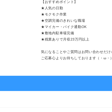
【おすすめポイント】
★人気の日勤
よくあるご質問
★モクモク作業
★空調完備のきれいな職場
★マイカー・バイク通勤OK
★敷地内駐車場完備
★残業ありで月収23万円以上
求人を探す
お問い合わせ
気になることやご質問はお問い合わせだけ
ご応募心よりお待ちしております（・ω・
お気軽にご相談ください