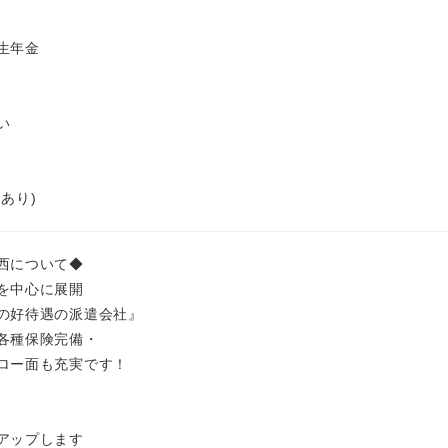
生年金
い
あり)
西について◆
を中心に展開
の好待遇の派遣会社』
各種保険完備・
ロー面も充実です！
アップします