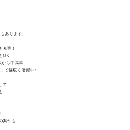
件もあります。
も充実！
もOK
0代から中高年
層まで幅広く活躍中♪
して
も
！！
の案件も