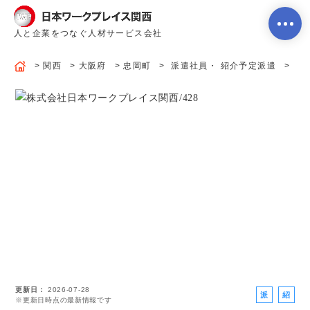
人と企業をつなぐ人材サービス会社
関西
大阪府
忠岡町
派遣社員・ 紹介予定派遣
［
ホーム
当社のサービス内容・特徴
会社案内
よくあるご質問
更新日
2026-07-28
求人を探す
お問い合わせ
派
紹
※更新日時点の最新情報です
遣
介