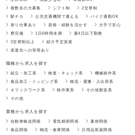
複数名の大募集
シフト制
2交替制
駅チカ
公共交通機関で通える
バイク通勤OK
座り仕事あり
資格・経験を活かす
大手で安心
寮完備
1日6時間未満
週4日以下勤務
3交替制以上
紹介予定派遣
派遣先への登用あり
職種から求人を探す
組立・加工系
検査・チェック系
機械操作系
食品加工・トッピング系
物流・運搬・入出荷系
オフィスワーク系
軽作業系
その他製造系
その他
業種から求人を探す
自動車輸送関係
電気精密関係
素材関係
食品関係
物流・倉庫関係
日用品医薬関係