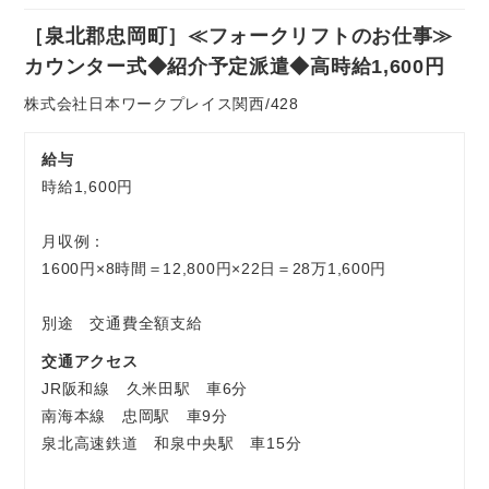
社
予
［泉北郡忠岡町］≪フォークリフトのお仕事≫
員
定
お気軽にご相談ください
カウンター式◆紹介予定派遣◆高時給1,600円
派
遣
株式会社日本ワークプレイス関西/428
給与
時給1,600円
月収例：
1600円×8時間＝12,800円×22日＝28万1,600円
別途 交通費全額支給
交通アクセス
JR阪和線 久米田駅 車6分
南海本線 忠岡駅 車9分
泉北高速鉄道 和泉中央駅 車15分