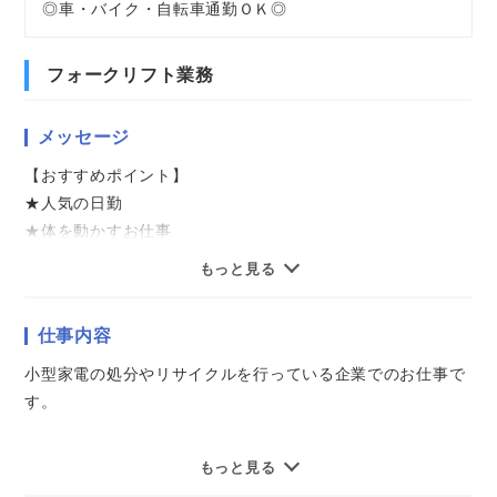
◎車・バイク・自転車通勤ＯＫ◎
フォークリフト業務
メッセージ
【おすすめポイント】
★人気の日勤
★体を動かすお仕事
★残業なし
もっと見る
★想定月収28万円以上
★マイカー・バイク通勤OK
仕事内容
気になることやご質問はお問い合わせだけも大歓迎☆彡
小型家電の処分やリサイクルを行っている企業でのお仕事で
ご応募心よりお待ちしております（・ω・）ノ
す。
カウンターリフトを使って小型家電を仕分け場へ運搬したり
もっと見る