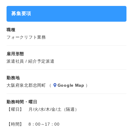
解体したものを素材ごとに仕分ける作業をお願いします。
募集要項
※紹介予定派遣でのお仕事となります。
職種
フォークリフト業務
雇用形態
派遣社員 / 紹介予定派遣
勤務地
大阪府泉北郡忠岡町 （
Google Map
）
勤務時間・曜日
【曜日】 月/火/水/木/金/土（隔週）
【時間】 8：00～17：00