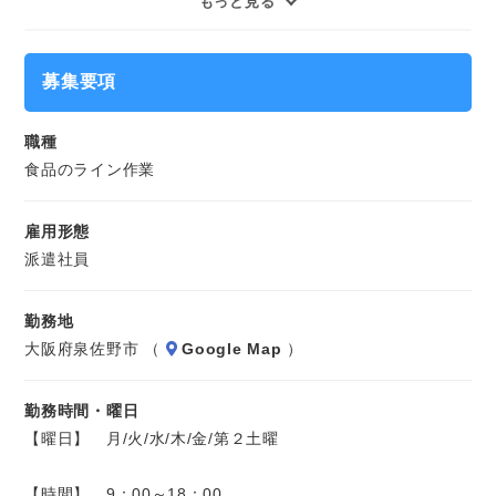
もっと見る
食品を並べるなどのライン作業をお願いします。
※長期のお仕事です。
募集要項
職種
食品のライン作業
雇用形態
派遣社員
勤務地
大阪府泉佐野市 （
Google Map
）
勤務時間・曜日
【曜日】 月/火/水/木/金/第２土曜
【時間】 9：00～18：00