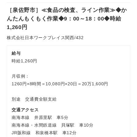
社
［泉佐野市］≪食品の検査、ライン作業≫◆か
員
お気軽にご相談ください
んたんもくもく作業◆9：00～18：00◆時給
1,260円
株式会社日本ワークプレイス関西/432
給与
時給1,260円
月収例：
1260円×8時間＝10,080円×20日＝20万1,600円
別途 交通費全額支給
交通アクセス
南海本線 井原里駅 車5分
南海本線・水間鉄道線 貝塚駅 車10分
JR阪和線 和泉橋本駅 車12分