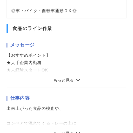
◎車・バイク・自転車通勤ＯＫ◎
食品のライン作業
メッセージ
【おすすめポイント】
★大手企業内勤務
★未経験スタートOK
★マイカー・バイク通勤OK
もっと見る
★幅広い年代の男性活躍中
★当社スタッフさんが活躍中の職場です！
仕事内容
気になることやご質問はお問い合わせだけも大歓迎☆彡
出来上がった食品の検査や、
ご応募心よりお待ちしております（・ω・）ノ
コンベアで流れてくるトレーの上に