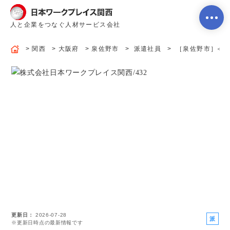
人と企業をつなぐ人材サービス会社
関西
大阪府
泉佐野市
派遣社員
［泉佐野市］≪食品
ホーム
当社のサービス内容・特徴
会社案内
よくあるご質問
更新日
2026-07-28
求人を探す
お問い合わせ
派
※更新日時点の最新情報です
遣