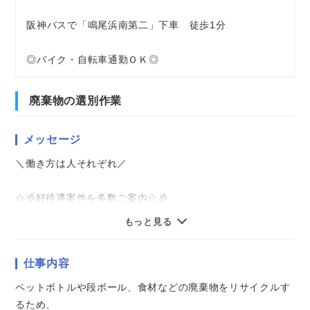
阪神バスで「鳴尾浜南第二」下車 徒歩1分
◎バイク・自転車通勤ＯＫ◎
廃棄物の選別作業
メッセージ
＼働き方は人それぞれ／
☆彡好待遇案件を多数ご案内☆彡
★即日勤務可能
もっと見る
★資格経験不問
★モクモク作業系
仕事内容
★軽作業
★アクティブワーク
ペットボトルや段ボール、食材などの廃棄物をリサイクルす
★かんたん事務作業
るため、