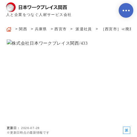
人と企業をつなぐ人材サービス会社
関西
兵庫県
西宮市
派遣社員
［西宮市］≪廃棄物の
ホーム
当社のサービス内容・特徴
会社案内
よくあるご質問
更新日
2026-07-28
求人を探す
お問い合わせ
派
※更新日時点の最新情報です
遣