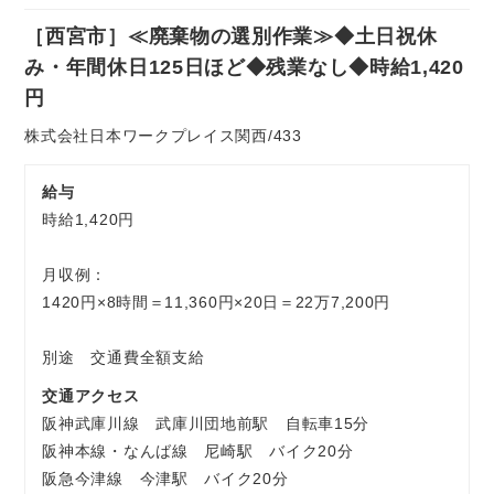
社
［西宮市］≪廃棄物の選別作業≫◆土日祝休
員
お気軽にご相談ください
み・年間休日125日ほど◆残業なし◆時給1,420
円
株式会社日本ワークプレイス関西/433
給与
時給1,420円
月収例：
1420円×8時間＝11,360円×20日＝22万7,200円
別途 交通費全額支給
交通アクセス
阪神武庫川線 武庫川団地前駅 自転車15分
阪神本線・なんば線 尼崎駅 バイク20分
阪急今津線 今津駅 バイク20分