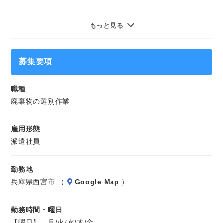
★ちょっと難しめの有資格業務
★直接雇用前提の紹介派遣
開封した袋から選別機に投入するお仕事です。
もっと見る
★交通費支給
★週払い制度
男女ともに幅広い年代の方が活躍できる職場です。
★もちろん社会保険完備
募集要項
※長期のお仕事です。
気になることやご質問はお問い合わせだけも大歓迎☆彡
職種
ご応募心よりお待ちしております（・ω・）ノ
廃棄物の選別作業
雇用形態
派遣社員
勤務地
兵庫県西宮市 （
Google Map
）
勤務時間・曜日
【曜日】 月/火/水/木/金