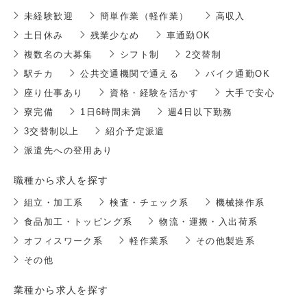
未経験歓迎
簡単作業（軽作業）
高収入
土日休み
残業少なめ
車通勤OK
複数名の大募集
シフト制
2交替制
駅チカ
公共交通機関で通える
バイク通勤OK
座り仕事あり
資格・経験を活かす
大手で安心
寮完備
1日6時間未満
週4日以下勤務
3交替制以上
紹介予定派遣
派遣先への登用あり
職種から求人を探す
組立・加工系
検査・チェック系
機械操作系
食品加工・トッピング系
物流・運搬・入出荷系
オフィスワーク系
軽作業系
その他製造系
その他
業種から求人を探す